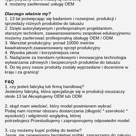
4. możemy zaoferować usługę OEM
Dlaczego właśnie my?
1. 13 lat poświęcając się badaniom i rozwojowi, produkcji i
sprzedaży różnych produktów do tatuażu
2. Dzięki autorytatywnym i profesjonalnym projektantom,
starszym technikom, zaawansowanemu zespołowi edukacyjnemu
możemy zaoferować profesjonalną obsługę OEM / ODM.
3. Warsztat produkcyjny: ponad 10000 metrów
kwadratowych;zaawansowany sprzęt produkcyjny
4. Wysoka jakość i korzystniejsza cena
5. Nadążanie za trendami rynkowymi i innowacyjna technologia
wytwarzania zdrowych i bezpiecznych produktów do tatuażu
6. Do tej pory nasze produkty zostały wyprzedane i docenione w
kraju i za granicą!
F&Q
1, czy jesteś fabryką lub firmą handlową?
Jesteśmy fabryką, która specjalizuje się w produkcji osuszaczy
około 13 lat.Akceptujemy OEM lub ODM
2, skąd mam wiedzieć, który model powinienem wybrać
Podaj nam rozmiar obszaru dostarczania (długość * szerokość *
wysokość) i wilgotność względną, której
potrzebujesz.Przestudiujemy i zaproponujemy odpowiedni model.
3, czy możemy kupić próbkę do testów?
Jasne, nie zapewniamy bezpłatnej próbki, zapraszamy do zakupu