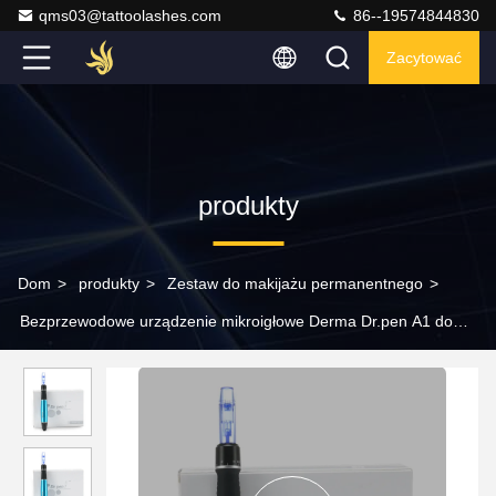
qms03@tattoolashes.com
86--19574844830
Zacytować
produkty
Dom
>
produkty
>
Zestaw do makijażu permanentnego
>
Bezprzewodowe urządzenie mikroigłowe Derma Dr.pen A1 do
twarzy Nano MTS i BB Glow