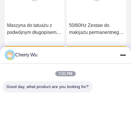
Maszyna do tatuażu z
50/60Hz Zestaw do
podwójnym długopisem
makijażu permanentnego
do makijażu
do tatuażu Round Liner
permanentnego do brwi
Round Shader Flat
Uzyskaj najlepszą cenę
Uzyskaj najlepszą cenę
Eyeliner do ust
Shader Magnum Needles
Cherry Wu
7:51 PM
Good day, what product are you looking for?
Guangzhou Qingmei Cosmetics Co., Ltd
qms03@tattoolashes.com
86--19574844830