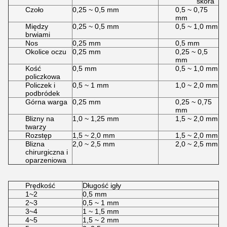
skóra
Czoło
0,25 ~ 0,5 mm
0,5 ~ 0,75
mm
Między
0,25 ~ 0,5 mm
0,5 ~ 1,0 mm
brwiami
Nos
0,25 mm
0,5 mm
Okolice oczu
0,25 mm
0,25 ~ 0,5
mm
Kość
0,5 mm
0,5 ~ 1,0 mm
policzkowa
Policzek i
0,5 ~ 1 mm
1,0 ~ 2,0 mm
podbródek
Górna warga
0,25 mm
0,25 ~ 0,75
mm
Blizny na
1,0 ~ 1,25 mm
1,5 ~ 2,0 mm
twarzy
Rozstęp
1,5 ~ 2,0 mm
1,5 ~ 2,0 mm
Blizna
2,0 ~ 2,5 mm
2,0 ~ 2,5 mm
chirurgiczna i
oparzeniowa
Prędkość
Długość igły
1~2
0,5 mm
2~3
0,5 ~ 1 mm
3~4
1 ~ 1,5 mm
4~5
1,5 ~ 2 mm