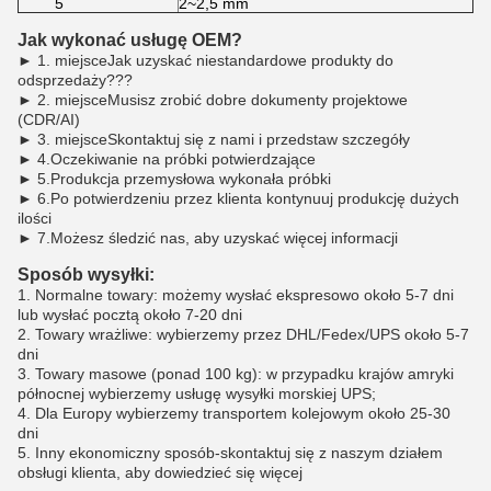
5
2~2,5 mm
Jak wykonać usługę OEM?
► 1. miejsceJak uzyskać niestandardowe produkty do
odsprzedaży???
► 2. miejsceMusisz zrobić dobre dokumenty projektowe
(CDR/AI)
► 3. miejsceSkontaktuj się z nami i przedstaw szczegóły
► 4.Oczekiwanie na próbki potwierdzające
► 5.Produkcja przemysłowa wykonała próbki
► 6.Po potwierdzeniu przez klienta kontynuuj produkcję dużych
ilości
► 7.Możesz śledzić nas, aby uzyskać więcej informacji
Sposób wysyłki:
1. Normalne towary: możemy wysłać ekspresowo około 5-7 dni
lub wysłać pocztą około 7-20 dni
2. Towary wrażliwe: wybierzemy przez DHL/Fedex/UPS około 5-7
dni
3. Towary masowe (ponad 100 kg): w przypadku krajów amryki
północnej wybierzemy usługę wysyłki morskiej UPS;
4. Dla Europy wybierzemy transportem kolejowym około 25-30
dni
5. Inny ekonomiczny sposób-skontaktuj się z naszym działem
obsługi klienta, aby dowiedzieć się więcej