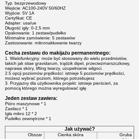
Typ: bezprzewodowy
Wejście: AC100-240V 50/60HZ
Wyjście: 5V 1A
Certyfikat: CE
Adapter: usa/ue
Długość igły: 0-2,5 mm
Opakowanie: 1 zestaw/pudełko
Minimalne zamówienie: 5 zestawów
Zastosowanie: mikronakłuwanie twarzy
Cecha zestawu do makijażu permanentnego:
1. Wielofunkcyjny: może być stosowany do wielu przedmiotów,
takich jak stiae gravidarum, trądzik dipel, przeciwzmarszczkowy,
naprawa skóry, lifting twarzy, uzupełnianie wilgoci.
2.5 opcji poziomów prędkości: istnieje 5 poziomów prędkości,
możesz wybrać poziom, którego potrzebujesz
3. Przyjazny dla użytkownika projekt: istnieje pierścień, za
pomocą którego można wyregulować igłę.
Jeden zestaw zawiera:
Pióro maszynowe * 1
Zasilacz * 1
Igła mikro 12 * 2
Pudełko zewnętrzne * 1
Jak używać?
Obszar
Cienka skóra
Gruba