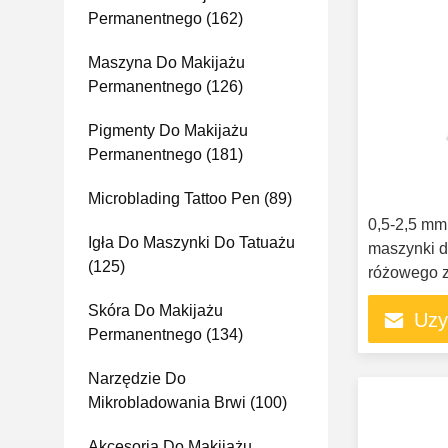
Permanentnego
(162)
Maszyna Do Makijażu
Permanentnego
(126)
Pigmenty Do Makijażu
Permanentnego
(181)
Microblading Tattoo Pen
(89)
0,5-2,5 mm
Igła Do Maszynki Do Tatuażu
maszynki d
(125)
różowego z
kompletna
Skóra Do Makijażu
Uzy
maszynka d
Permanentnego
(134)
Narzędzie Do
Mikrobladowania Brwi
(100)
Akcesoria Do Makijażu