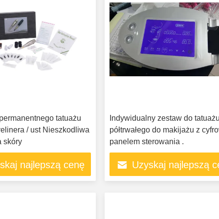
permanentnego tatuażu
Indywidualny zestaw do tatuaż
yelinera / ust Nieszkodliwa
półtrwałego do makijażu z cyf
a skóry
panelem sterowania .
skaj najlepszą cenę
Uzyskaj najlepszą 