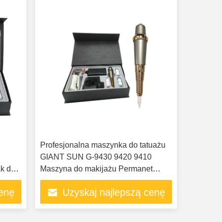
Profesjonalna maszynka do tatuażu
GIANT SUN G-9430 9420 9410
ak do
Maszyna do makijażu Permanet
Najlepsza marka Niski poziom
cenę
Uzyskaj najlepszą cenę
hałasu Łatwa kontrola