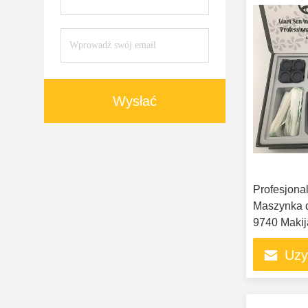
Wysłać
Profesjona
Maszynka 
9740 Makij
Niski pozi
Uzy
kontrolowa