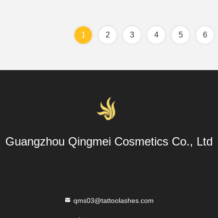
1
2
3
4
5
6
Guangzhou Qingmei Cosmetics Co., Ltd
qms03@tattoolashes.com