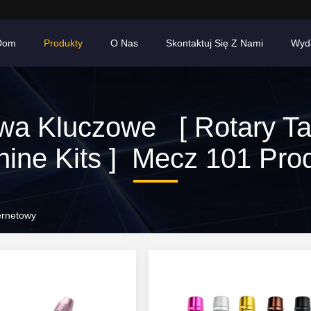
Dom
Produkty
O Nas
Skontaktuj Się Z Nami
Wyd
wa Kluczowe [ Rotary Ta
ine Kits ] Mecz 101 Pro
ernetowy