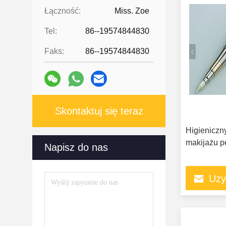
Łączność:
Miss. Zoe
Tel:
86--19574844830
Faks:
86--19574844830
Skontaktuj się teraz
Higieniczn
makijażu 
Napisz do nas
Uzy