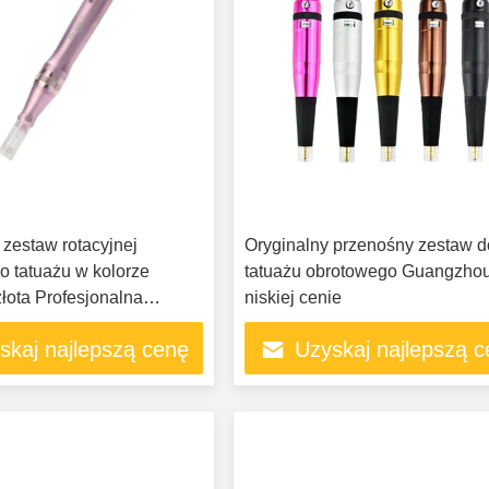
 zestaw rotacyjnej
Oryginalny przenośny zestaw d
o tatuażu w kolorze
tatuażu obrotowego Guangzho
łota Profesjonalna
niskiej cenie
 bezprzewodowa
skaj najlepszą cenę
Uzyskaj najlepszą 
o tatuażu