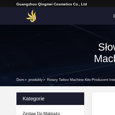
Guangzhou Qingmei Cosmetics Co., Ltd
Sło
Mach
Dom
>
produkty
>
Rotary Tattoo Machine Kits Producent Int
Kategorie
Zestaw Do Makijażu