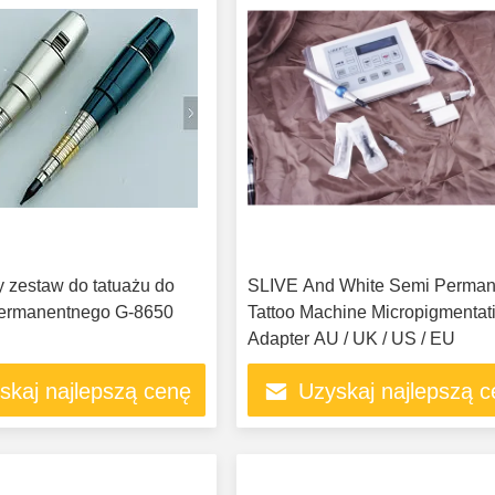
y zestaw do tatuażu do
SLIVE And White Semi Perman
permanentnego G-8650
Tattoo Machine Micropigmentati
Adapter AU / UK / US / EU
skaj najlepszą cenę
Uzyskaj najlepszą 