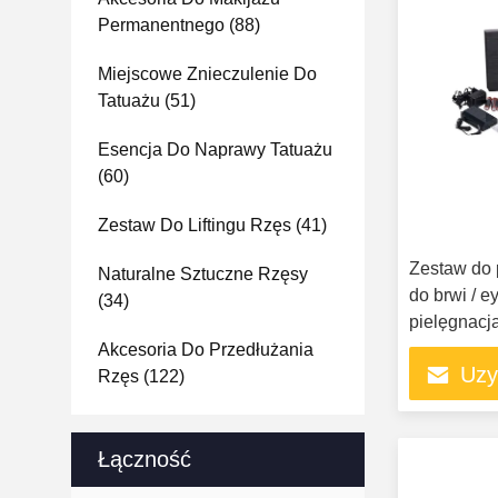
Permanentnego
(88)
Miejscowe Znieczulenie Do
Tatuażu
(51)
Esencja Do Naprawy Tatuażu
(60)
Zestaw Do Liftingu Rzęs
(41)
Zestaw do 
Naturalne Sztuczne Rzęsy
do brwi / e
(34)
pielęgnacj
Akcesoria Do Przedłużania
Uzy
Rzęs
(122)
Łączność