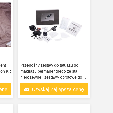
ent
Przenośny zestaw do tatuażu do
on Kit
makijażu permanentnego ze stali
nierdzewnej, zestawy obrotowe do
tatuażu z ekranem dotykowym
cenę
Uzyskaj najlepszą cenę