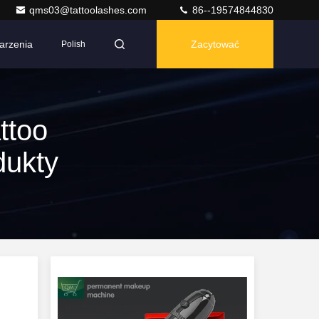
qms03@tattoolashes.com
86--19574844830
arzenia
Zacytować
Polish
ttoo
dukty