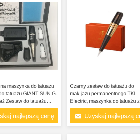
lna maszynka do tatuażu
Czarny zestaw do tatuażu do
do tatuażu GIANT SUN G-
makijażu permanentnego TKL
aż Zestaw do tatuażu
Electric, maszynka do tatuażu z
om hałasu Łatwe do
mikropigmentacją
skaj najlepszą cenę
Uzyskaj najlepszą 
nia