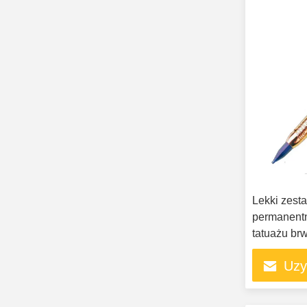
Lekki zest
permanent
tatuażu br
Uzy