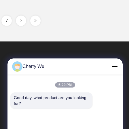
7
Cherry Wu
5:20 PM
Good day, what product are you looking 
Szybkie linki
for?
profil firmy
Wycieczka po fabryce