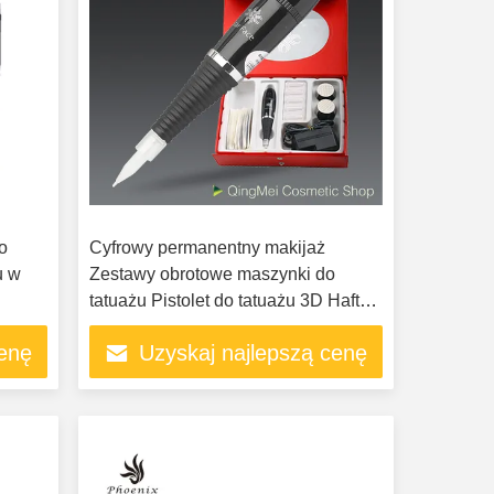
o
Cyfrowy permanentny makijaż
u w
Zestawy obrotowe maszynki do
tatuażu Pistolet do tatuażu 3D Haft
brwi
cenę
Uzyskaj najlepszą cenę