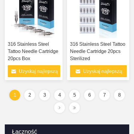
316 Stainless Steel
316 Stainless Steel Tattoo
Tattoo Needle Cartridge
Needle Cartridge 20pcs
20pcs Box
Sterilized
Uzyskaj najlepszą
Uzyskaj najlepszą
cenę
cenę
1
2
3
4
5
6
7
8
Łączność