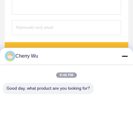
Wysłać
Cherry Wu
9:46 PM
Good day, what product are you looking for?
Guangzhou Qingmei Cosmetics Co., Ltd
qms03@tattoolashes.com
86--19574844830