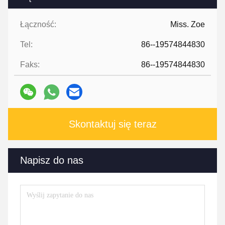
Łączność:
Miss. Zoe
Tel:
86--19574844830
Faks:
86--19574844830
Skontaktuj się teraz
Napisz do nas