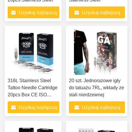
Uzyskaj najlepszą
Uzyskaj najlepszą
cenę
cenę
316L Stainless Steel
20 szt. Jednorazowe igły
Tattoo Needle Cartridge
do tatuażu 7RL, wkłady ze
20pcs Box CE ISO
stali nierdzewnej
Certified
Uzyskaj najlepszą
Uzyskaj najlepszą
cenę
cenę