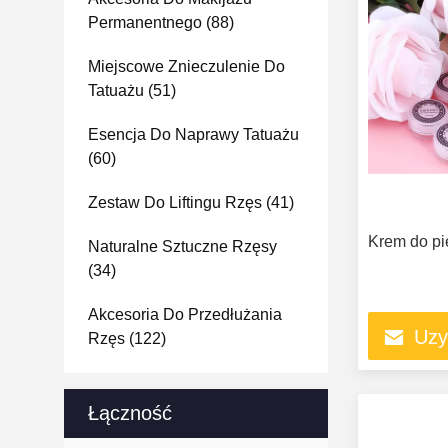
Permanentnego
(88)
Miejscowe Znieczulenie Do
Tatuażu
(51)
Esencja Do Naprawy Tatuażu
(60)
Zestaw Do Liftingu Rzęs
(41)
Krem do pi
Naturalne Sztuczne Rzęsy
(34)
Akcesoria Do Przedłużania
Uzy
Rzęs
(122)
Łączność