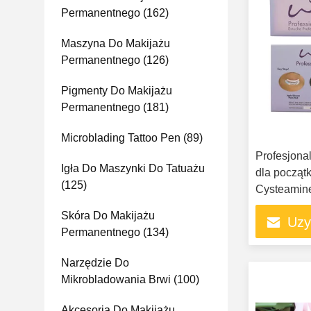
Permanentnego
(162)
Maszyna Do Makijażu
Permanentnego
(126)
Pigmenty Do Makijażu
Permanentnego
(181)
Microblading Tattoo Pen
(89)
Profesjona
Igła Do Maszynki Do Tatuażu
dla początk
(125)
Cysteamine 
Eyelash Lift
Skóra Do Makijażu
Uzy
Permanentnego
(134)
Narzędzie Do
Mikrobladowania Brwi
(100)
Akcesoria Do Makijażu