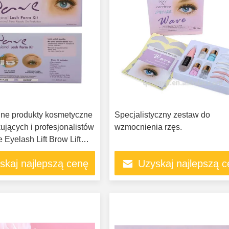
lne produkty kosmetyczne
Specjalistyczny zestaw do
ujących i profesjonalistów
wzmocnienia rzęs.
Eyelash Lift Brow Lift
 Kit
skaj najlepszą cenę
Uzyskaj najlepszą 