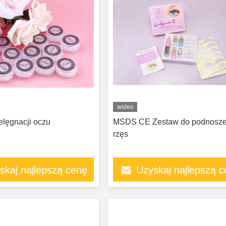
wideo
elęgnacji oczu
MSDS CE Zestaw do podnosze
rzęs
skaj najlepszą cenę
Uzyskaj najlepszą 