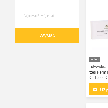
Wysłać
wideo
Indywidual
rzęs Perm P
Kit, Lash Ki
Uzy