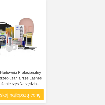
g Hurtownia Profesjonalny
przedłużania rzęs Lashes
użanie rzęs Narzędzia
e Akcesoria
skaj najlepszą cenę