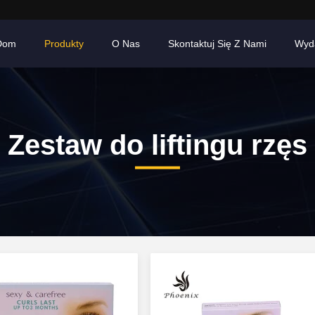
Dom
Produkty
O Nas
Skontaktuj Się Z Nami
Wyd
Zestaw do liftingu rzęs