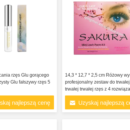
ęcania rzęs Glu gorącego
14,3 * 12,7 * 2,5 cm Różowy w
zysty Glu fałszywy rzęs 5
profesjonalny zestaw do trwałej
trwałej trwałej rzęs z 4 rozwiąz
do trwałej ondulacji
skaj najlepszą cenę
Uzyskaj najlepszą 