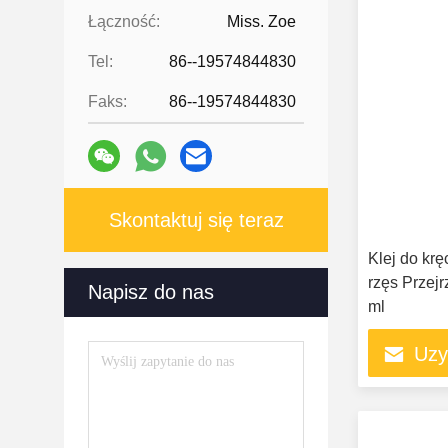
Łączność:
Miss. Zoe
Tel:
86--19574844830
Faks:
86--19574844830
Skontaktuj się teraz
Klej do kr
rzęs Przejr
Napisz do nas
ml
Uzy