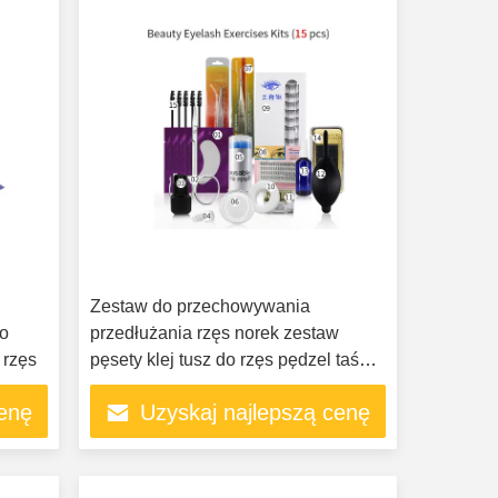
Zestaw do przechowywania
do
przedłużania rzęs norek zestaw
u rzęs
pęsety klej tusz do rzęs pędzel taśma
opakowanie forma do mycia łatki
cenę
Uzyskaj najlepszą cenę
hurtowo