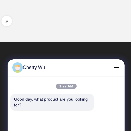
Cherry Wu
1:27 AM
Good day, what product are you looking 
Szybkie linki
for?
profil firmy
Wycieczka po fabryce