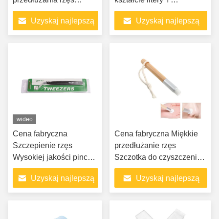
Jednorazowe pędzle do
szczoteczka w kształcie
Uzyskaj najlepszą
Uzyskaj najlepszą
makijażu tuszu do rzęs
ryby produkty
kosmetyczne akcesoria do
cenę
cenę
przedłużania rzęs
wideo
Cena fabryczna
Cena fabryczna Miękkie
Szczepienie rzęs
przedłużanie rzęs
Wysokiej jakości pinceta
Szczotka do czyszczenia i
ze stali nierdzewnej
aplikator szamponu do
Uzyskaj najlepszą
Uzyskaj najlepszą
Zaakceptowano OEM
podnoszenia rzęs
Zaakceptuj prywatną
cenę
cenę
etykietę OEM