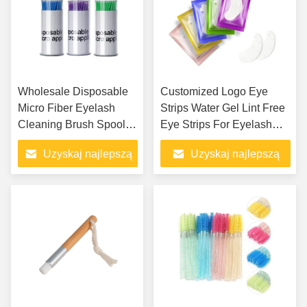
Wholesale Disposable
Customized Logo Eye
Micro Fiber Eyelash
Strips Water Gel Lint Free
Cleaning Brush Spoolie
Eye Strips For Eyelash
Dental Applicator Plastic
Extensions Wholesale Gel
Uzyskaj najlepszą
Uzyskaj najlepszą
Micro for Eyelash
Eye Strips in Pouches
Extensions
cenę
cenę