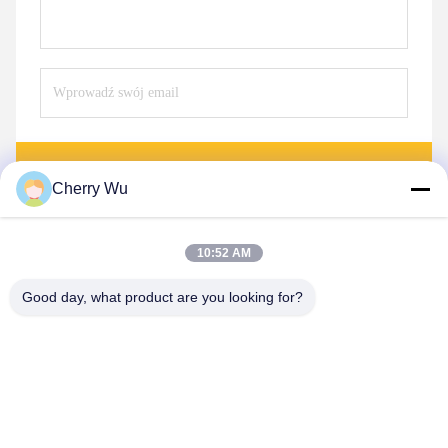
Wysłać
Cherry Wu
10:52 AM
Good day, what product are you looking for?
Guangzhou Qingmei Cosmetics Co., Ltd
qms03@tattoolashes.com
86--19574844830