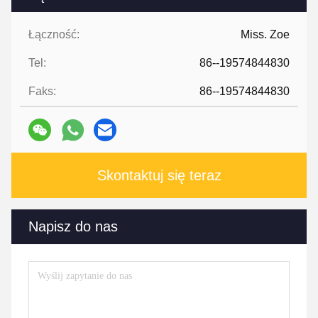
Łączność:
Miss. Zoe
Tel:
86--19574844830
Faks:
86--19574844830
Skontaktuj się teraz
Napisz do nas