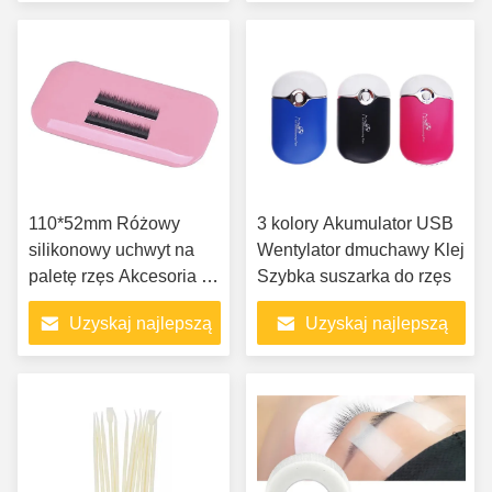
cenę
cenę
110*52mm Różowy
3 kolory Akumulator USB
silikonowy uchwyt na
Wentylator dmuchawy Klej
paletę rzęs Akcesoria do
Szybka suszarka do rzęs
przedłużania rzęs
Uzyskaj najlepszą
Uzyskaj najlepszą
cenę
cenę