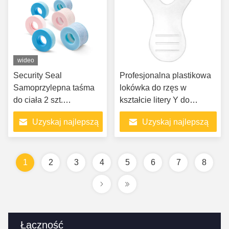
wideo
Security Seal
Profesjonalna plastikowa
Samoprzylepna taśma
lokówka do rzęs w
do ciała 2 szt.
kształcie litery Y do
Opakowanie Przyjazny
podnoszenia rzęs
Uzyskaj najlepszą
Uzyskaj najlepszą
dla skóry żel silikonowy
Materiał Przedłużanie
cenę
cenę
rzęs do włosów
1
2
3
4
5
6
7
8
Łączność