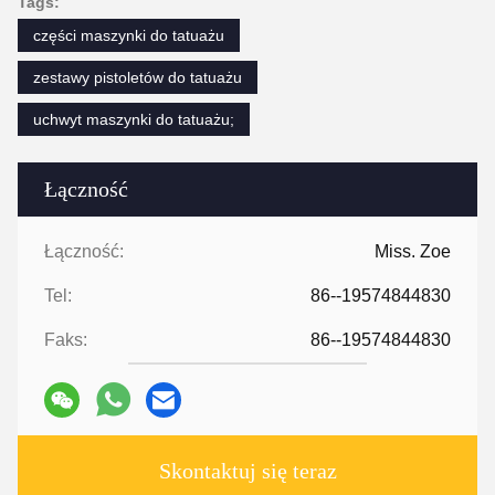
Tags:
części maszynki do tatuażu
zestawy pistoletów do tatuażu
uchwyt maszynki do tatuażu;
Łączność
Łączność:
Miss. Zoe
Tel:
86--19574844830
Faks:
86--19574844830
Skontaktuj się teraz