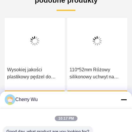
podobne produkty
Wysokiej jakości
110*52mm Różowy
plastikowy pędzel do
silikonowy uchwyt na
makijażu permanentnego
paletę rzęs Akcesoria do
brwi i rzęs Ninong
przedłużania rzęs
Uzyskaj najlepszą cenę
Uzyskaj najlepszą cenę
Cherry Wu
10:17 PM
Good day, what product are you looking for?