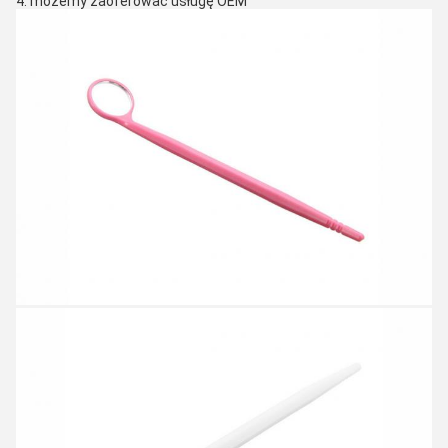
4. możemy zaoferować usługę OEM