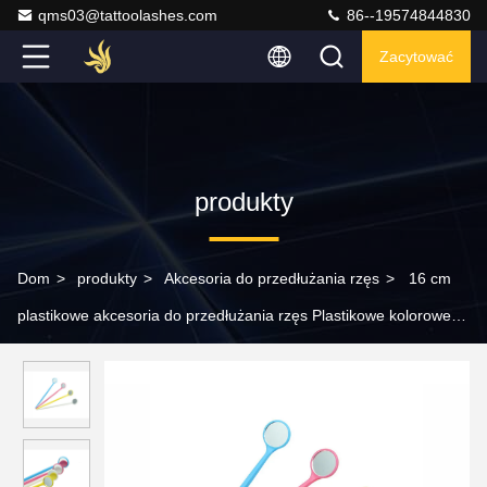
qms03@tattoolashes.com
86--19574844830
Zacytować
produkty
Dom
>
produkty
>
Akcesoria do przedłużania rzęs
>
16 cm
plastikowe akcesoria do przedłużania rzęs Plastikowe kolorowe
lusterko do rzęs