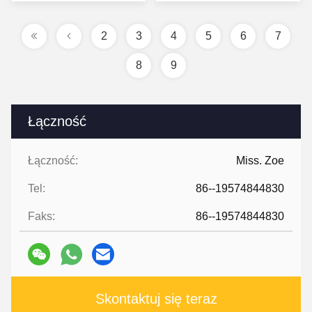
cenę
cenę
2
3
4
5
6
7
8
9
Łączność
Łączność:
Miss. Zoe
Tel:
86--19574844830
Faks:
86--19574844830
Skontaktuj się teraz