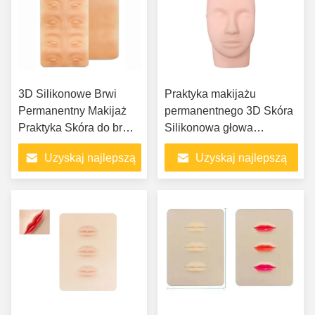
3D Silikonowe Brwi
Praktyka makijażu
Permanentny Makijaż
permanentnego 3D Skóra
Praktyka Skóra do brwi i
Silikonowa głowa
rzęs
manekina Eyeliner Brwi
Uzyskaj najlepszą
Uzyskaj najlepszą
Usta Makijaż permanentny
cenę
cenę