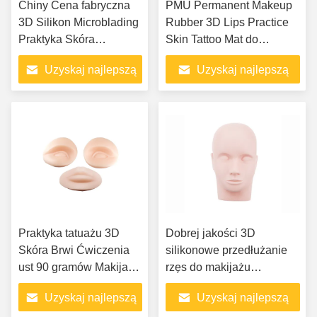
Chiny Cena fabryczna
PMU Permanent Makeup
3D Silikon Microblading
Rubber 3D Lips Practice
Praktyka Skóra
Skin Tattoo Mat do
Akcesoria do makijażu
ćwiczenia idealnej brwi
Uzyskaj najlepszą
Uzyskaj najlepszą
permanentnego Pusty
tatuaż Lip Prastic Skin
cenę
cenę
Praktyka tatuażu 3D
Dobrej jakości 3D
Skóra Brwi Ćwiczenia
silikonowe przedłużanie
ust 90 gramów Makijaż
rzęs do makijażu
Głowice silikonowe
permanentnego Skin
Uzyskaj najlepszą
Uzyskaj najlepszą