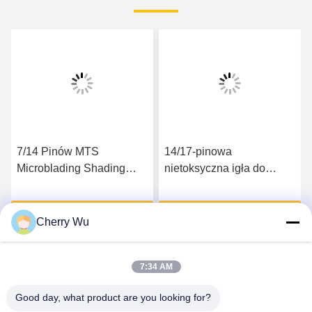
7/14 Pinów MTS
14/17-pinowa
Microblading Shading
nietoksyczna igła do
Needles Manual Tattoo
tatuażu do pakietu
Pen Double Star
niezależnego od urody
Uzyskaj najlepszą cenę
Uzyskaj najlepszą cenę
Cherry Wu
7:34 AM
Good day, what product are you looking for?