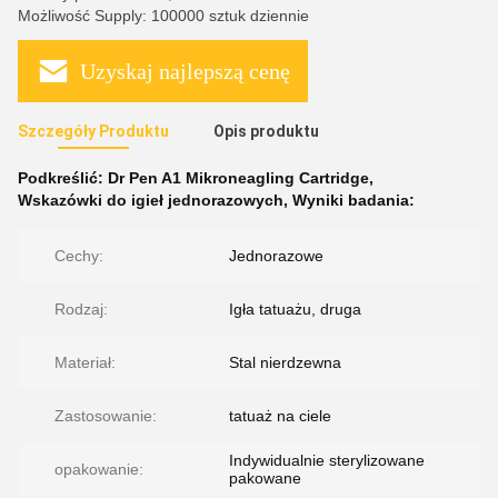
Możliwość Supply: 100000 sztuk dziennie
Uzyskaj najlepszą cenę
Szczegóły Produktu
Opis produktu
Podkreślić:
Dr Pen A1 Mikroneagling Cartridge
,
Wskazówki do igieł jednorazowych
,
Wyniki badania:
Cechy:
Jednorazowe
Rodzaj:
Igła tatuażu, druga
Materiał:
Stal nierdzewna
Zastosowanie:
tatuaż na ciele
Indywidualnie sterylizowane
opakowanie:
pakowane