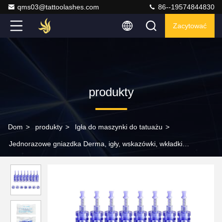
qms03@tattoolashes.com
86--19574844830
Zacytować
produkty
Dom
>
produkty
>
Igła do maszynki do tatuażu
>
Jednorazowe gniazdka Derma, igły, wskazówki, wkładki
tatuażowe, Dr Pen A1, wkładki do mikronagli