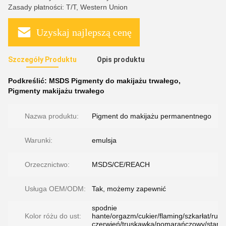
Zasady płatności: T/T, Western Union
Uzyskaj najlepszą cenę
Szczegóły Produktu
Opis produktu
Podkreślić:
MSDS Pigmenty do makijażu trwałego
,
Pigmenty makijażu trwałego
Nazwa produktu:
Pigment do makijażu permanentnego
Warunki:
emulsja
Orzecznictwo:
MSDS/CE/REACH
Usługa OEM/ODM:
Tak, możemy zapewnić
spodnie
Kolor różu do ust:
hante/orgazm/cukier/flaming/szkarłat/rub
czerwień/truskawka/pomarańczowy/starw