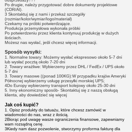
odsprzedaży???
Po drugie, należy przygotować dobre dokumenty projektowe
(CDR/AI).
3 Skontaktuj się z nami i przekaż szczegóły
(rozmiar/kolor/wymiar/logo/materiał)
Czekamy na próbki potwierdzające.
Produkcja przemysłowa wykonała próbki
Po potwierdzeniu przez klienta kontynuuj produkcję w dużych
ilościach.
Możesz nas wysłać, jeśli chcesz więcej informacji.
Sposób wysyłki:
1. Normalne towary: Możemy wysłać ekspresowo około 5-7 dni
lub wysłać pocztą około 7-20 dni
2. Towary wrażliwe: Wybierzemy przez DHL / FedEx / UPS około
5-7 dni
3. Towary masowe ((ponad 100KG):W przypadku krajów Ameryki
Północnej wybierzemy usługę przesyłki morskiej UPS;
4Do Europy wybierzemy transport kolejowy około 25-30 dni
5. Inny ekonomiczny sposób- Skontaktuj się z naszą obsługą
klienta, aby dowiedzieć się więcej
Jak coś kupić?
1. Opisz produkty do tatuażu, które chcesz zamówić w
wiadomości do nas, wraz z ilością.
2Biorąc pod uwagę wasze ograniczenia finansowe, zapewniamy
wam rozsądną cenę.
3Kiedy nam dasz pozwolenie, stworzymy proforma fakturę dla