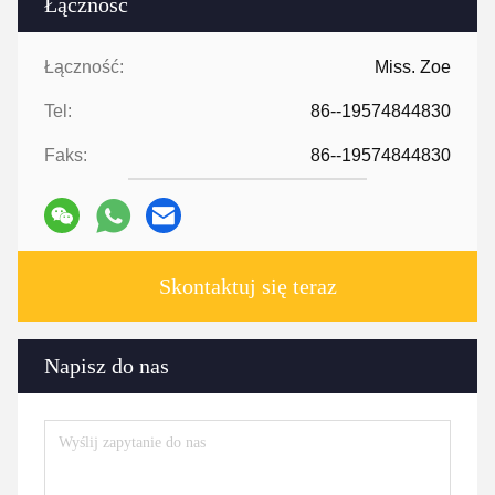
Łączność
Łączność:
Miss. Zoe
Tel:
86--19574844830
Faks:
86--19574844830
Skontaktuj się teraz
Napisz do nas