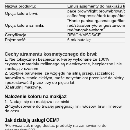
Nazwa produktu:
Emulsja
pigmenty do makijażu trw
pace brown/light brown/brown/gol
Opcja koloru brwi:
coffee/expresso/dark taupe/dark 
"Hante pants/orgasm/sugar/flamin
Opcja koloru szminki:
red/strawberry/orange/starwoman
red/tango/hawthorn"
Certyfikacja:
REACH/MSDS/CE
Pojemność:
6 ml/ butelkę
Cechy atramentu kosmetycznego do brwi:
1. Nie toksyczne i bezpieczne: Farby wykonane ze 100%
czystego materiału roślinnego są nietoksyczne, bezpieczne i nie
zanikają z czasem.
2. Szybkie barwienie: ze względu na silną przepuszczalność
barwnika w stanie ciekłym, może natychmiast przenikać do skóry
i pozostawać 3 przez trzy do pięciu lat.
3Zatrudnij maszynę.
Nałożenie koloru na makijaż:
1- Nadaje się do makijażu i szminki.
2Przystosowane do trwałej pielęgnacji linii włosów, brwi i linerów
do oczu
Jak działają usługi OEM?
/
Pierwsza.
Jak mogę dostać produkty na zamówienie do