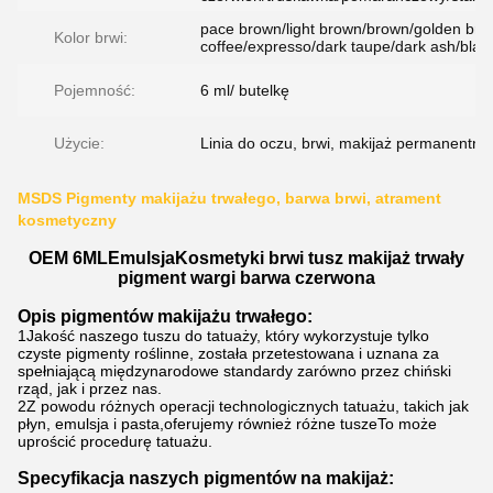
pace brown/light brown/brown/golden bro
Kolor brwi:
coffee/expresso/dark taupe/dark ash/blac
Pojemność:
6 ml/ butelkę
Użycie:
Linia do oczu, brwi, makijaż permanentny.
MSDS Pigmenty makijażu trwałego, barwa brwi, atrament
kosmetyczny
OEM 6ML
Emulsja
Kosmetyki brwi tusz makijaż trwały
pigment wargi barwa czerwona
Opis pigmentów makijażu trwałego:
1Jakość naszego tuszu do tatuaży, który wykorzystuje tylko
czyste pigmenty roślinne, została przetestowana i uznana za
spełniającą międzynarodowe standardy zarówno przez chiński
rząd, jak i przez nas.
2Z powodu różnych operacji technologicznych tatuażu, takich jak
płyn, emulsja i pasta,oferujemy również różne tuszeTo może
uprościć procedurę tatuażu.
Specyfikacja naszych pigmentów na makijaż: