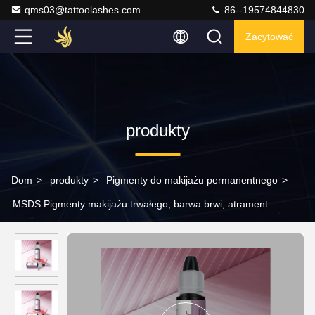
qms03@tattoolashes.com
86--19574844830
Zacytować
produkty
Dom
>
produkty
>
Pigmenty do makijażu permanentnego
>
MSDS Pigmenty makijażu trwałego, barwa brwi, atrament
kosmetyczny