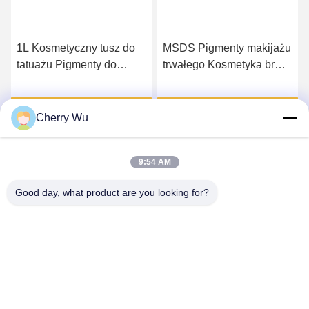
1L Kosmetyczny tusz do
MSDS Pigmenty makijażu
tatuażu Pigmenty do
trwałego Kosmetyka brwi
makijażu permanentnego
Tattoo Eyeliner Lip Blush
Lip Blush Tattoo
Tattoo Inks
Uzyskaj najlepszą cenę
Uzyskaj najlepszą cenę
Microblading
Cherry Wu
9:54 AM
Good day, what product are you looking for?
Guangzhou Qingmei Cosmetics Co., Ltd
qms03@tattoolashes.com
86--19574844830
10-2728, (nr 50, Juyuan St., Shijing, dystrykt Baiyun),