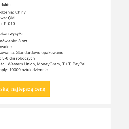
e na żywo
oduktu
odzenia: Chiny
owa: QM
u: F-010
ści i wysyłki
ówienie: 3 szt
owalne
kowania: Standardowe opakowanie
 5-8 dni roboczych
ści: Western Union, MoneyGram, T / T, PayPal
ply: 10000 sztuk dziennie
skaj najlepszą cenę