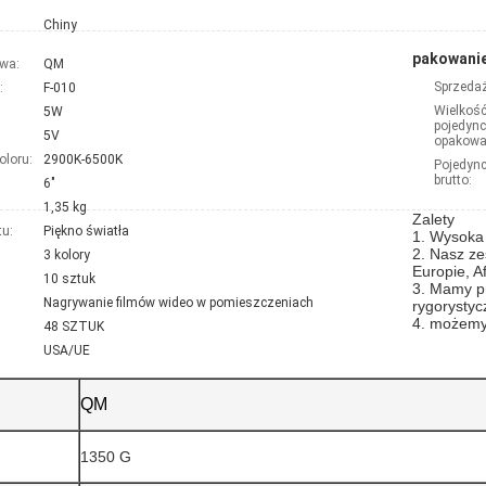
Chiny
pakowanie
wa:
QM
Sprzedaż
:
F-010
Wielkoś
5W
pojedyn
5V
opakowa
oloru:
2900K-6500K
Pojedyn
brutto:
6"
1,35 kg
Zalety
u:
Piękno światła
1. Wysoka 
2. Nasz ze
3 kolory
Europie, Af
10 sztuk
3. Mamy pr
Nagrywanie filmów wideo w pomieszczeniach
rygorystyc
4. możemy
48 SZTUK
USA/UE
QM
1350 G