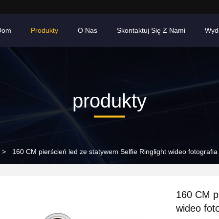
Dom
Produkty
O Nas
Skontaktuj Się Z Nami
Wyd
produkty
>
160 CM pierścień led ze statywem Selfie Ringlight wideo fotografi
160 CM pi
wideo fot