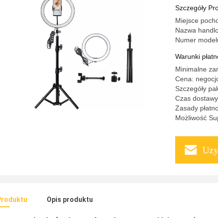
strzelani
Szczegóły Pr
Miejsce poch
Nazwa handl
Numer model
Warunki płatno
Minimalne zam
Cena: negocj
Szczegóły pa
Czas dostawy:
Zasady płatno
Możliwość Sup
Uzy
Produktu
Opis produktu