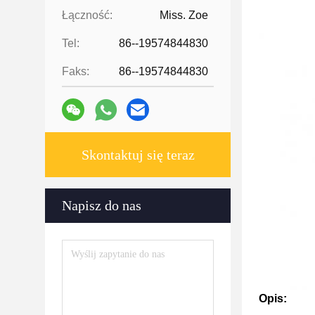
Łączność:
Miss. Zoe
Tel:
86--19574844830
Faks:
86--19574844830
Skontaktuj się teraz
Napisz do nas
Opis: