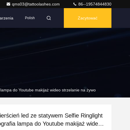
qms03@tattoolashes.com
86--19574844830
arzenia
Zacytować
Polish
a lampa do Youtube makijaż wideo strzelanie na żywo
erścień led ze statywem Selfie Ringlight
ografia lampa do Youtube makijaż wideo