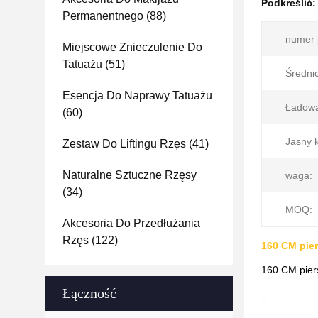
Podkreślić
Permanentnego
(88)
numer p
Miejscowe Znieczulenie Do
Tatuażu
(51)
Średni
Esencja Do Naprawy Tatuażu
Ładowa
(60)
Jasny k
Zestaw Do Liftingu Rzęs
(41)
Naturalne Sztuczne Rzęsy
waga:
(34)
MOQ:
Akcesoria Do Przedłużania
Rzęs
(122)
160 CM pier
160 CM pierś
Łączność