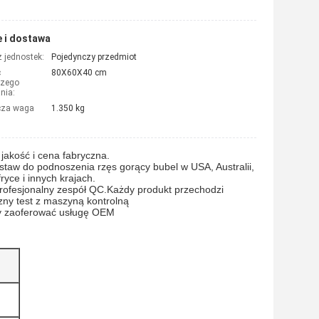
 i dostawa
 jednostek:
Pojedynczy przedmiot
ć
80X60X40 cm
czego
nia:
cza waga
1.350 kg
jakość i cena fabryczna.
staw do podnoszenia rzęs gorący bubel w USA, Australii, 
ryce i innych krajach.
ofesjonalny zespół QC.Każdy produkt przechodzi 
zny test z maszyną kontrolną
 zaoferować usługę OEM