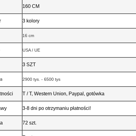
160 CM
r
3 kolory
16 cm
e
USA / UE
3 SZT
ra
2900 tys. - 6500 tys
tności
T / T, Western Union, Paypal, gotówka
awy
3-8 dni po otrzymaniu płatności!
ła
72 szt.