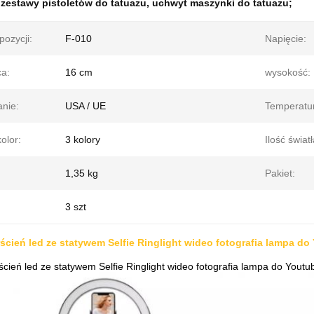
:
zestawy pistoletów do tatuażu
,
uchwyt maszynki do tatuażu;
ozycji:
F-010
Napięcie:
ca:
16 cm
wysokość:
nie:
USA / UE
Temperatu
olor:
3 kolory
Ilość światł
1,35 kg
Pakiet:
3 szt
ścień led ze statywem Selfie Ringlight wideo fotografia lampa do
cień led ze statywem Selfie Ringlight wideo fotografia lampa do Youtu