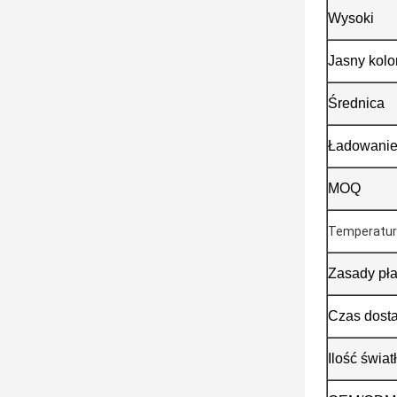
Wysoki
Jasny kolo
Średnica
Ładowani
MOQ
Temperatu
Zasady pła
Czas dost
Ilość świat