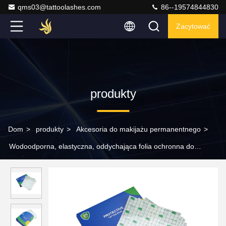
qms03@tattoolashes.com
86--19574844830
Zacytować
produkty
Dom
>
produkty
>
Akcesoria do makijażu permanentnego
>
Wodoodporna, elastyczna, oddychająca folia ochronna do
tatuażu 0,01 mm Pielęgnacja makijażu permanentnego