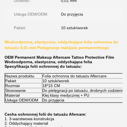
Grubość:
0,01 mm
Usługa OEM/ODM:
Do przyjęcia
Pakiet:
10 sztuk/worek
Wodoodporna, elastyczna, oddychająca folia ochronna do
tatuażu 0,01 mm Pielęgnacja makijażu permanentnego
OEM Permanent Makeup Aftercare Tattoo Protective Film
Wodoodporna, elastyczna, oddychająca folia
Specyfikacja folii ochronnej do tatuażu:
Nazwa produktu
Folia ochronna do tatuażu Aftercare
Pakiet
10 sztuk/worek
Rozmiar
18*15 CM
Stosowanie
Do pielęgnacji po tatuażu, drobnych codzienny
Materiał
Klej klasy medycznej + PU
Usługa OEM/ODM
Do przyjęcia
Cecha ochronnej folii do tatuażu Afercare:
1. 3-warstwowa konstrukcja
2. Oddychający materiał