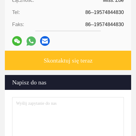
Łączność:
Miss. Zoe
Tel:
86--19574844830
Faks:
86--19574844830
Skontaktuj się teraz
Napisz do nas