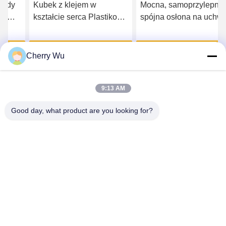
Kubek z klejem w
Mocna, samoprzylepna,
kształcie serca Plastikowe
spójna osłona na uchwyt
przedłużanie rzęs 64g
do tatuażu, elastyczna
podzielone na trwałe na
tkanina materiałowa
Uzyskaj najlepszą cenę
Uzyskaj najlepszą cenę
rzęsy
Cherry Wu
9:13 AM
Good day, what product are you looking for?
Guangzhou Qingmei Cosmetics Co., Ltd
qms03@tattoolashes.com
86--19574844830
10-2728, (nr 50, Juyuan St., Shijing, dystrykt Baiyun),
Xinkai High-Tech Park, Baiyun, Guangzhou, CN