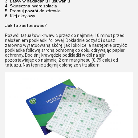
3. Łatwy w nakładaniu i usuwaniu
4. Skuteczna hydroizolacja
5. Promuj powrót do zdrowia
6. Klej akrylowy
Jak to zastosować?
Pozwól tatuażowi krwawić przez co najmniej 10 minut przed 
nałożeniem podkładki foliowej. Dokładnie oczyść i osusz 
zarówno wytatuowaną skórę, jak i okolice, a następnie przyłóż 
podkładkę foliową stroną ochronną do dołu, odrywając papier 
ochronny. Dociśnij krawędzie podkładki w dół na sjin, 
pozostawiając co najmniej 2 cm marginesu (0,79 cala) od 
tatuażu. Następnie zdejmij osłonę ze strzałkami.