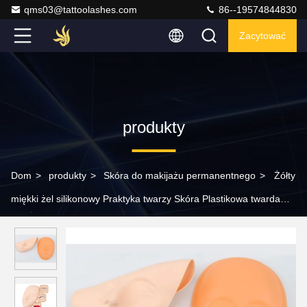
qms03@tattoolashes.com
86--19574844830
Zacytować
produkty
Dom
>
produkty
>
Skóra do makijażu permanentnego
>
Żółty
miękki żel silikonowy Praktyka twarzy Skóra Plastikowa twarda
forma 3D Brwi Lip Microblading Akcesoria