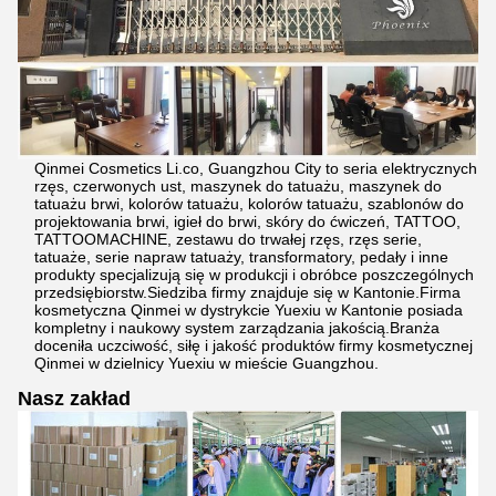
Qinmei Cosmetics Li.co, Guangzhou City to seria elektrycznych
rzęs, czerwonych ust, maszynek do tatuażu, maszynek do
tatuażu brwi, kolorów tatuażu, kolorów tatuażu, szablonów do
projektowania brwi, igieł do brwi, skóry do ćwiczeń, TATTOO,
TATTOOMACHINE, zestawu do trwałej rzęs, rzęs serie,
tatuaże, serie napraw tatuaży, transformatory, pedały i inne
produkty specjalizują się w produkcji i obróbce poszczególnych
przedsiębiorstw.Siedziba firmy znajduje się w Kantonie.Firma
kosmetyczna Qinmei w dystrykcie Yuexiu w Kantonie posiada
kompletny i naukowy system zarządzania jakością.Branża
doceniła uczciwość, siłę i jakość produktów firmy kosmetycznej
Qinmei w dzielnicy Yuexiu w mieście Guangzhou.
Nasz zakład