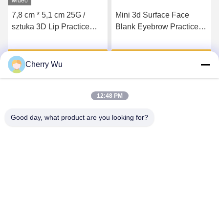
wideo
7,8 cm * 5,1 cm 25G /
Mini 3d Surface Face
sztuka 3D Lip Practice
Blank Eyebrow Practice
Skin Miękki silikon
Skin Silicone
Microneedling
Microblading Tattoo
Uzyskaj najlepszą cenę
Uzyskaj najlepszą cenę
Practice Board
Cherry Wu
12:48 PM
Good day, what product are you looking for?
Guangzhou Qingmei Cosmetics Co., Ltd
qms03@tattoolashes.com
86--19574844830
10-2728, (nr 50, Juyuan St., Shijing, dystrykt Baiyun),
Xinkai High-Tech Park, Baiyun, Guangzhou, CN