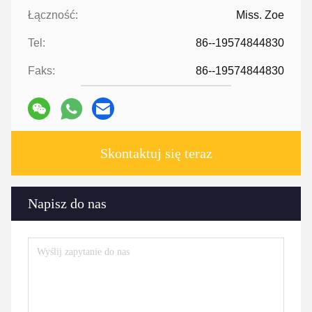
Łączność:
Miss. Zoe
Tel:
86--19574844830
Faks:
86--19574844830
Skontaktuj się teraz
Napisz do nas