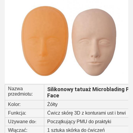
Nazwa
Silikonowy tatuaż Microblading Pra
przedmiotu:
Face
Kolor:
Żółty
Funkcja:
Ćwicz skórę 3D z konturami ust i brwi
Używane do
Początkujący PMU do praktyki
r:
Włączać:
1 sztuka skórka do ćwiczeń