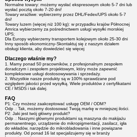
Normalne towary: możemy wysłać ekspresowym około 5-7 dni lub
wysłać pocztą około 7-20 dni!
Towary wrażliwe: wybierzemy przez DHL/Fedex/UPS około 5-7
dni!
Towary luzem (więcej niż 100 kg): w przypadku krajów Północnej
Amrica wybierzemy za pośrednictwem usługi wysyłki morskiej
UPS;
Dla Europy wybierzemy transportem kolejowym około 25-30 dni
Inny sposób ekonomiczny-Skontaktuj się z naszym działem
obsługi klienta, aby dowiedzieć się więcej
Dlaczego właśnie my?
1. Mamy ponad 50 pracowników, z profesjonalnym zespołem
doradczym i zespołem projektowym, który może zapewnić
kompleksowe usługi dostosowywania i sprzedaży.
2. Wszystkie nasze produkty są w 100% sprawdzane pod
względem jakości przed wysyłką. Wiele produktów z certyfikatami
CE / MSDS i tak dalej.
FAQ
P1: Czy możesz zaakceptować usługę OEM / ODM?
Odp .: Tak, możemy dostosować Twoją markę w mniejszej ilości.
P2: Jaki jest twój główny produkt?
Odp .: Naszymi głównymi produktami są maszyna do makijażu
permanentnego, urządzenie do mikropigmentacji, zasilacz, igła
do wkładów, narzędzie do mikrobladowania i inne powiązane
produkty. Od ponad 16 lat specjalizujemy się w branży