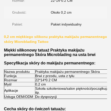
rozmiar:
22*14*0.2 CM
Grubość:
Około 0,2 cm
Pakiet:
Pakiet indywidualny
0,2 cm miękkiego silikonu praktyka makijażu permanentnego
skóry Microblading Tattoo
Miękki silikonowy tatuaż Praktyka makijażu
permanentnego Skóra Microblading na usta brwi
Specyfikacja skóry do makijażu permanentnego:
Nazwa produktu
Praktyka makijażu permanentnego Skóra
Funkcja
Brwi z przodu, usta z tyłu
Rozmiar
22*14*0.2 CM
Myśl
0,2 cm
Szkoła szkoleniowa/salon piękności/początkując
Aplikacje
itp.
Usługa OEM/ODM
Do dyspozycji
Cecha skóry do ćwiczeń tatuażu: