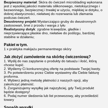
Bezpieczny materiał
: Skóra do ćwiczeń microblading wykonana
jest z wysokiej jakości materiału silikonowego, nietoksycznego i
bezwonnego, bezpiecznej i trwałej w użyciu, miękkiej w dotyku, o
dobrej elastyczności, niełatwej do rozerwania lub złamania
podczas ćwiczeń.
Dwustronny projekt
:Wystarczająco gruby do dwustronnych
zastosowań, brwi z przodu i warga z tyłu
Realistyczny dotyk
: zgrabne krawędzie, gładkie i
nieprzywierające;płaskie dno, niełatwe do poślizgu, bardziej
stabilne w działaniu;
Pakiet w tym.
1 x praktyka makijażu permanentnego skóry
Jak złożyć zamówienie na skórkę ćwiczeniową?
1. Wyślij do nas zapytanie o produkty do tatuażu i ilość, którą
chcesz kupić.
2. Wyślemy Ci konkurencyjną ofertę na podstawie Twojej kwoty.
3. Po potwierdzeniu przez Ciebie wystawimy dla Ciebie fakturę
proforma.
4. Wybierz jedną metodę płatności z naszych opcji, aby
zakończyć płatność.
5. Zorganizujemy wysyłkę jak najszybciej, gdy Twój produkt
będzie dostępny!
6. Podaj numer śledzenia lub list przewozowy, aby prześledzić
towary
Sposób wysyłki