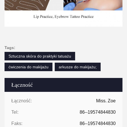
Tags:
Sztuczna skóra do praktyki tatuażu
ćwiczenia do makijażu
arkusze do makijażu;
Łączność
Łączność:
Miss. Zoe
Tel:
86--19574844830
Faks:
86--19574844830