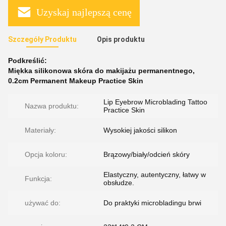
Uzyskaj najlepszą cenę
Szczegóły Produktu
Opis produktu
Podkreślić:
Miękka silikonowa skóra do makijażu permanentnego
,
0.2cm Permanent Makeup Practice Skin
Lip Eyebrow Microblading Tattoo
Nazwa produktu:
Practice Skin
Materiały:
Wysokiej jakości silikon
Opcja koloru:
Brązowy/biały/odcień skóry
Elastyczny, autentyczny, łatwy w
Funkcja:
obsłudze.
używać do:
Do praktyki microbladingu brwi