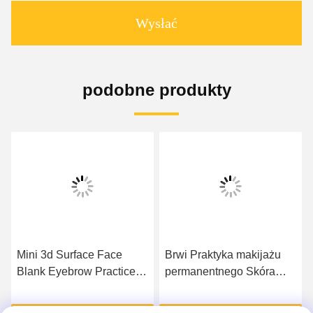
Wysłać
podobne produkty
Mini 3d Surface Face
Brwi Praktyka makijażu
Blank Eyebrow Practice
permanentnego Skóra
Skin Silicone
Okrągły kwadratowy wzór
Microblading Tattoo
50,2g