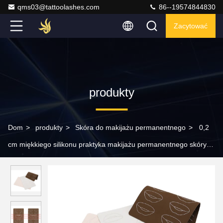
qms03@tattoolashes.com
86--19574844830
Zacytować
produkty
Dom
>
produkty
>
Skóra do makijażu permanentnego
>
0,2
cm miękkiego silikonu praktyka makijażu permanentnego skóry
Microblading Tattoo