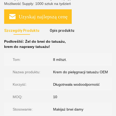
Możliwość Supply: 1000 sztuk na tydzień
Uzyskaj najlepszą cenę
Szczegóły Produktu
Opis produktu
Podkreślić:
Żel do brwi do tatuażu
,
krem ​​do naprawy tatuażu!
Tom:
8 ml/szt.
Nazwa produktu:
Krem do pielęgnacji tatuażu OEM
Korzyść:
Długotrwała wodoodporność
MOQ:
10
Stosowanie:
Makijaż brwi damy