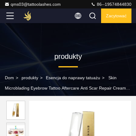
qms03@tattoolashes.com
86--19574844830
Zacytować
produkty
Dom
>
produkty
>
Esencja do naprawy tatuażu
>
Skin
Microblading Eyebrow Tattoo Aftercare Anti Scar Repair Cream
do makijażu permanentnego