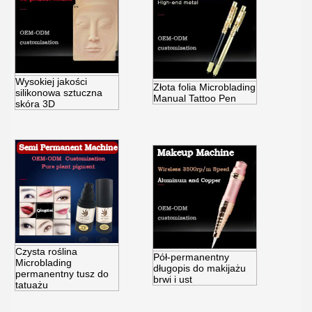
Wysokiej jakości
Złota folia Microblading
silikonowa sztuczna
Manual Tattoo Pen
skóra 3D
Czysta roślina
Pół-permanentny
Microblading
długopis do makijażu
permanentny tusz do
brwi i ust
tatuażu