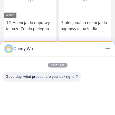
wideo
1G Esencja do naprawy
Profesjonalna esencja do
tatuażu Żel do pielęgnacji
naprawy tatuażu dla
makijażu permanentnego
artysty Microblading
Krem z witaminą A D
Golden Color
Uzyskaj najlepszą cenę
Uzyskaj najlepszą cenę
Cherry Wu
11:21 AM
Good day, what product are you looking for?
Guangzhou Qingmei Cosmetics Co., Ltd
qms03@tattoolashes.com
86--19574844830