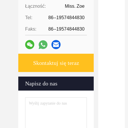
Łączność:
Miss. Zoe
Tel:
86--19574844830
Faks:
86--19574844830
Skontaktuj się teraz
Napisz do nas