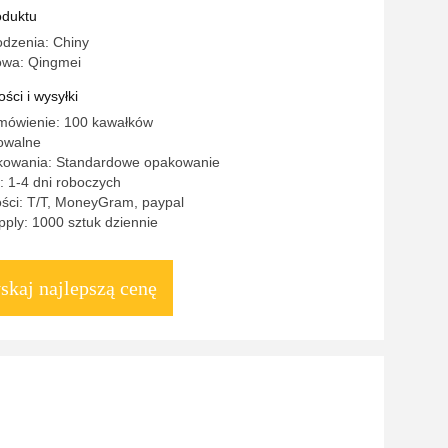
oduktu
odzenia: Chiny
owa: Qingmei
ści i wysyłki
mówienie: 100 kawałków
owalne
kowania: Standardowe opakowanie
 1-4 dni roboczych
ości: T/T, MoneyGram, paypal
ply: 1000 sztuk dziennie
skaj najlepszą cenę