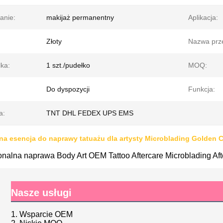
anie:
makijaż permanentny
Aplikacja:
Złoty
Nazwa prz
lka:
1 szt./pudełko
MOQ:
Do dyspozycji
Funkcja:
a:
TNT DHL FEDEX UPS EMS
na esencja do naprawy tatuażu dla artysty Microblading Golden C
onalna naprawa Body Art OEM Tattoo Aftercare Microblading Afte
Nasze usługi
1. Wsparcie OEM