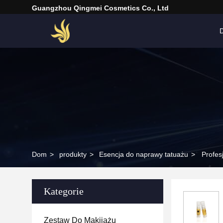
Guangzhou Qingmei Cosmetics Co., Ltd
Dom
>
produkty
>
Esencja do naprawy tatuażu
>
Profes
Kategorie
Zestaw Do Makijażu