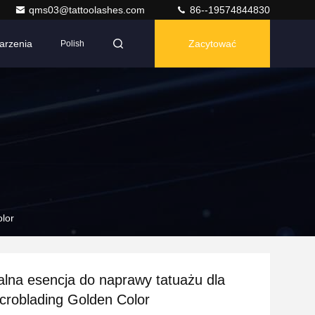
qms03@tattoolashes.com
86--19574844830
arzenia
Zacytować
Polish
olor
alna esencja do naprawy tatuażu dla
icroblading Golden Color