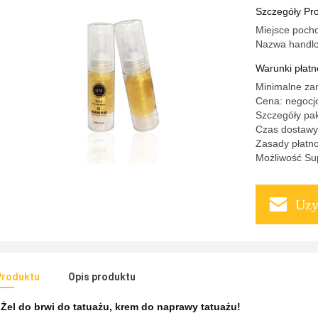
Szczegóły Pr
Miejsce poch
Nazwa handl
Warunki płatno
Minimalne za
Cena: negocj
Szczegóły pa
Czas dostawy:
Zasady płatn
Możliwość Sup
Uzy
Produktu
Opis produktu
:
Żel do brwi do tatuażu
,
krem ​​do naprawy tatuażu!