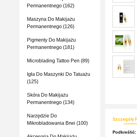
Permanentnego
(162)
Maszyna Do Makijażu
Permanentnego
(126)
Pigmenty Do Makijażu
Permanentnego
(181)
Microblading Tattoo Pen
(89)
Igła Do Maszynki Do Tatuażu
(125)
Skóra Do Makijażu
Permanentnego
(134)
Narzędzie Do
Szczegóły 
Mikrobladowania Brwi
(100)
Podkreślić
Akcesoria Do Makijażu