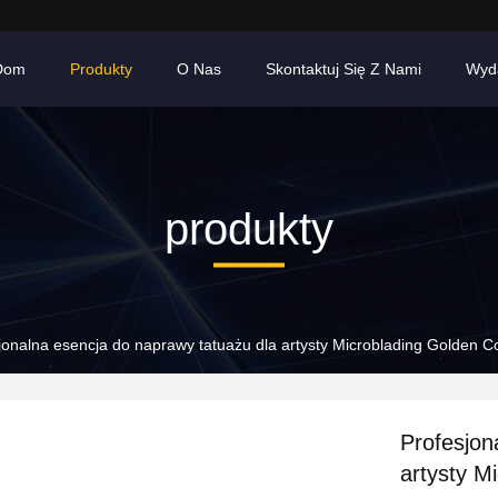
Dom
Produkty
O Nas
Skontaktuj Się Z Nami
Wyd
produkty
jonalna esencja do naprawy tatuażu dla artysty Microblading Golden C
Profesjon
artysty M