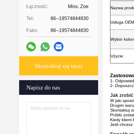
Łączność:
Miss. Zoe
Nazwa produ
Tel:
86--19574844830
Usługa OE
Faks:
86--19574844830
Wybór kolor
Użycie:
Skontaktuj się teraz
Zastosowa
1- Odpowiedn
2- Dopuszczal
Napisz do nas
Jak zrobi
W jaki spos
Drugim warun
Skontaktuj s
Próbki zosta
Kiedy klient
Jeśli chcesz