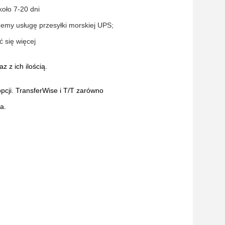
oło 7-20 dni
my usługę przesyłki morskiej UPS;
ć się więcej
 z ich ilością.
opcji. TransferWise i T/T zarówno
a.