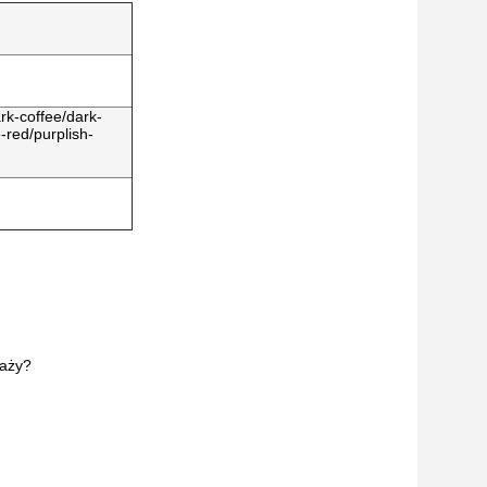
rk-coffee/dark-
-red/purplish-
daży?