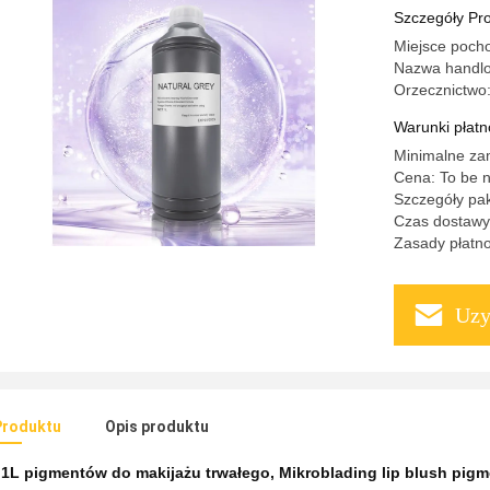
Szczegóły Pr
Miejsce poch
Nazwa handl
Orzecznictw
Warunki płatno
Minimalne za
Cena: To be n
Szczegóły pa
Czas dostawy
Zasady płatno
Uzy
Produktu
Opis produktu
:
1L pigmentów do makijażu trwałego
,
Mikroblading lip blush pigm