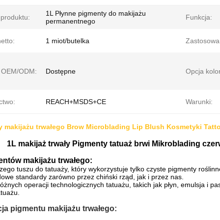
1L Płynne pigmenty do makijażu
produktu:
Funkcja:
permanentnego
etto:
1 miot/butelka
Zastosowa
a OEM/ODM:
Dostępne
Opcja kolo
ctwo:
REACH+MSDS+CE
Warunki:
 makijażu trwałego Brow Microblading Lip Blush Kosmetyki Tatto
1L makijaż trwały Pigmenty tatuaż brwi Mikroblading czer
entów makijażu trwałego:
ego tuszu do tatuaży, który wykorzystuje tylko czyste pigmenty roślinn
we standardy zarówno przez chiński rząd, jak i przez nas.
żnych operacji technologicznych tatuażu, takich jak płyn, emulsja i p
tuażu.
ja pigmentu makijażu trwałego: