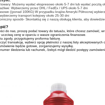
syłki:
 towary: Możemy wysłać ekspresowo około 5-7 dni lub wysłać pocztą ok
rażliwe: Wybierzemy przez DHL / FedEx / UPS około 5-7 dni
asowe ((ponad 100KG):W przypadku krajów Ameryki Północnej wybierze
wybierzemy transport kolejowy około 25-30 dni
omiczny sposób- Skontaktuj się z naszą obsługą klienta, aby dowiedzie
upić?
i do nas, proszę podać towary do tatuażu, które chcesz zamówić, wraz
uczciwą cenę w oparciu o wasze ograniczenia finansowe.
u zgody, przygotujemy proforma fakturę.
czyć transakcję, wybierz opcję płatności z naszej listy akceptowanych 
zamówienie będzie gotowe, zorganizujemy wysyłkę.
numer śledzenia lub rachunek, /żebyś mógł śledzić postępy zamówieni