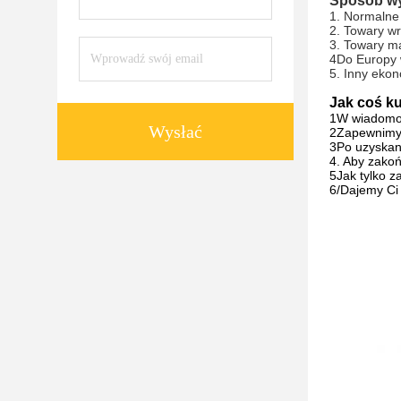
Sposób wy
1. Normalne
2. Towary w
3. Towary m
4Do Europy 
5. Inny ekon
Jak coś k
1W wiadomośc
Wysłać
2Zapewnimy 
3Po uzyskani
4. Aby zakoń
5Jak tylko 
6/Dajemy Ci 