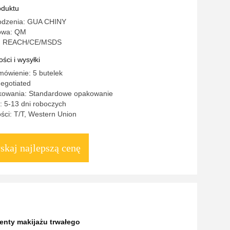
oduktu
odzenia: GUA CHINY
owa: QM
o: REACH/CE/MSDS
ści i wysyłki
mówienie: 5 butelek
egotiated
kowania: Standardowe opakowanie
: 5-13 dni roboczych
ści: T/T, Western Union
skaj najlepszą cenę
enty makijażu trwałego