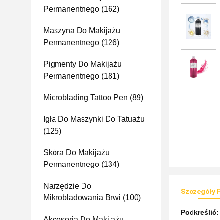
Permanentnego
(162)
Maszyna Do Makijażu
Permanentnego
(126)
Pigmenty Do Makijażu
Permanentnego
(181)
Microblading Tattoo Pen
(89)
Igła Do Maszynki Do Tatuażu
(125)
Skóra Do Makijażu
Permanentnego
(134)
Narzędzie Do
Szczegóły 
Mikrobladowania Brwi
(100)
Podkreślić
Akcesoria Do Makijażu