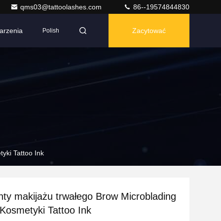
qms03@tattoolashes.com
86--19574844830
arzenia
Zacytować
Polish
yki Tattoo Ink
ty makijażu trwałego Brow Microblading
 Kosmetyki Tattoo Ink