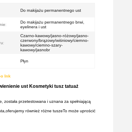
Do makijażu permanentnego ust
Do makijażu permanentnego brwi,
nie:
eyelinera i ust
Czarno-kawowy/jasno-różowy/jasno-
czerwony/brązowy/wiśniowy/ciemno-
ru:
kawowy/ciemno-szary-
kawowy/jasnobr
Płyn
o Ink
wienienie ust Kosmetyki tusz tatuaż
e, została przetestowana i uznana za spełniającą
asta,oferujemy również różne tuszeTo może uprościć