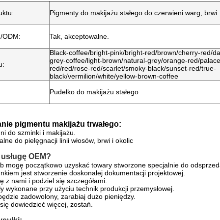
ktu:
Pigmenty do makijażu stałego do czerwieni warg, brwi
M/ODM:
Tak, akceptowalne.
Black-coffee/bright-pink/bright-red/brown/cherry-red/da
grey-coffee/light-brown/natural-grey/orange-red/palace
u:
red/red/rose-red/scarlet/smoky-black/sunset-red/true-
black/vermilion/white/yellow-brown-coffee
Pudełko do makijażu stałego
nie pigmentu makijażu trwałego:
i do szminki i makijażu.
ne do pielęgnacji linii włosów, brwi i okolic
ć usługę OEM?
ób mogę początkowo uzyskać towary stworzone specjalnie do odsprze
kiem jest stworzenie doskonałej dokumentacji projektowej.
ię z nami i podziel się szczegółami.
ły wykonane przy użyciu technik produkcji przemysłowej.
 będzie zadowolony, zarabiaj dużo pieniędzy.
 się dowiedzieć więcej, zostań.