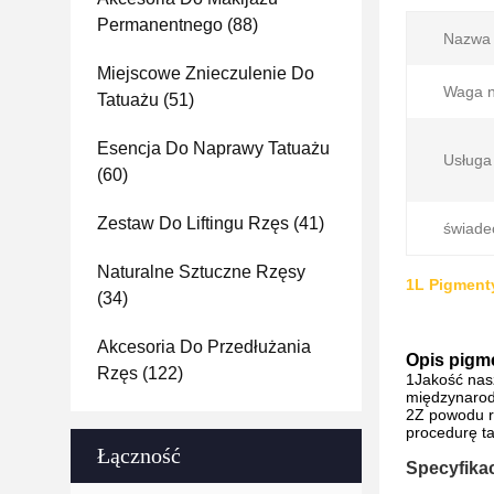
Permanentnego
(88)
Nazwa 
Miejscowe Znieczulenie Do
Waga n
Tatuażu
(51)
Esencja Do Naprawy Tatuażu
Usług
(60)
Zestaw Do Liftingu Rzęs
(41)
świade
Naturalne Sztuczne Rzęsy
1L Pigmenty
(34)
Akcesoria Do Przedłużania
Opis pigm
Rzęs
(122)
1Jakość nasz
międzynarodo
2Z powodu ró
procedurę ta
Łączność
Specyfikac