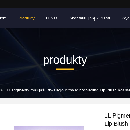
Dom
Produkty
O Nas
Skontaktuj Się Z Nami
Wyd
produkty
>
1L Pigmenty makijażu trwałego Brow Microblading Lip Blush Kosmet
1L Pigmen
Lip Blush