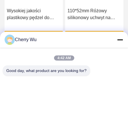
Wysokiej jakości
110*52mm Różowy
plastikowy pędzel do
silikonowy uchwyt na
makijażu permanentnego
paletę rzęs Akcesoria do
brwi i rzęs Ninong
przedłużania rzęs
Uzyskaj najlepszą cenę
Uzyskaj najlepszą cenę
Cherry Wu
4:42 AM
Good day, what product are you looking for?
Guangzhou Qingmei Cosmetics Co., Ltd
qms03@tattoolashes.com
86--19574844830
10-2728, (nr 50, Juyuan St., Shijing, dystrykt Baiyun),
Xinkai High-Tech Park, Baiyun, Guangzhou, CN