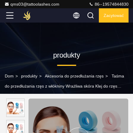
qms03@tattoolashes.com
86--19574844830
Zacytować
produkty
Dom
>
produkty
>
Akcesoria do przedłużania rzęs
>
Taśma
do przedłużania rzęs z włókniny Wrażliwa skóra Klej do rzęs
Akcesoria do taśm medycznych