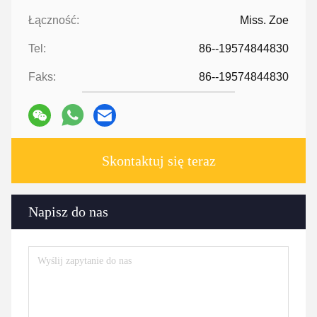
Łączność:
Miss. Zoe
Tel:
86--19574844830
Faks:
86--19574844830
Skontaktuj się teraz
Napisz do nas