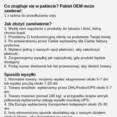
Co znajduje się w pakiecie? Pakiet OEM może
zawierać:
1 x taśma do przedłużania rzęs
Jak złożyć zamówienie?
1. Wyślij nam zapytanie o produkty do tatuażu i ilość, którą
chcesz kupić.
2. Prześlemy Ci konkurencyjną ofertę na podstawie Twojej kwoty.
3. Po potwierdzeniu przez Ciebie wystawimy dla Ciebie fakturę
proforma.
4. Wybierz jedną z naszych opcji płatności, aby zakończyć
płatność.
5. Zorganizujemy wysyłkę jak najszybciej, gdy produkt będzie
dostępny
6. Podaj numer śledzenia lub list przewozowy, aby śledzić towary
Sposób wysyłki
1. Normalne towary: możemy wysłać ekspresowo około 5-7 dni
lub wysłać pocztą około 7-20 dni
2. Towary wrażliwe: wybierzemy przez DHL/Fedex/UPS około 5-7
dni
3. Towary masowe (ponad 100 kg): w przypadku krajów amryki
północnej wybierzemy usługę wysyłki morskiej UPS;
4. Dla Europy wybierzemy transportem kolejowym około 25-30
dni
5. Inny ekonomiczny sposób-skontaktuj się z naszym działem
obsługi klienta, aby dowiedzieć się więcej