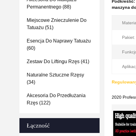
Podkreślić
Permanentnego
(88)
maszyna do
Miejscowe Znieczulenie Do
Materia
Tatuażu
(51)
Pakiet:
Esencja Do Naprawy Tatuażu
(60)
Funkcj
Zestaw Do Liftingu Rzęs
(41)
Aplikac
Naturalne Sztuczne Rzęsy
(34)
Regulowany
Akcesoria Do Przedłużania
2020 Profes
Rzęs
(122)
Łączność