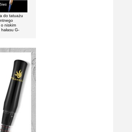
 do tatuażu
ntnego
 o niskim
 hałasu G-