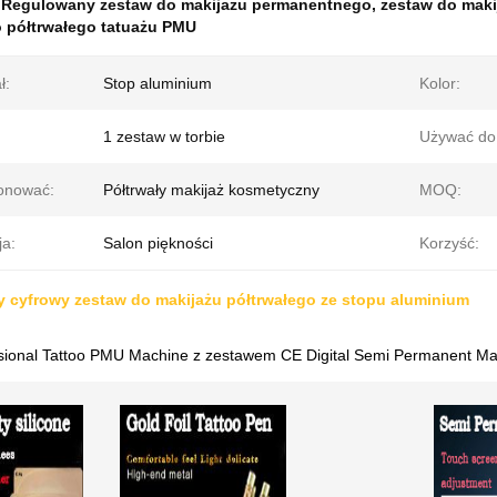
:
Regulowany zestaw do makijażu permanentnego
,
zestaw do mak
 półtrwałego tatuażu PMU
ł:
Stop aluminium
Kolor:
1 zestaw w torbie
Używać do
onować:
Półtrwały makijaż kosmetyczny
MOQ:
ja:
Salon piękności
Korzyść:
 cyfrowy zestaw do makijażu półtrwałego ze stopu aluminium
sional Tattoo PMU Machine z zestawem CE Digital Semi Permanent M