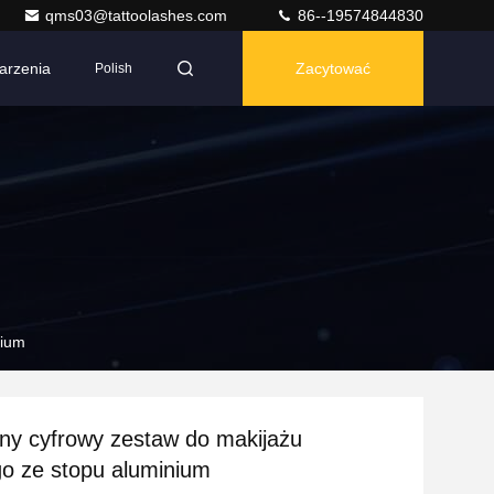
qms03@tattoolashes.com
86--19574844830
arzenia
Zacytować
Polish
nium
ny cyfrowy zestaw do makijażu
go ze stopu aluminium