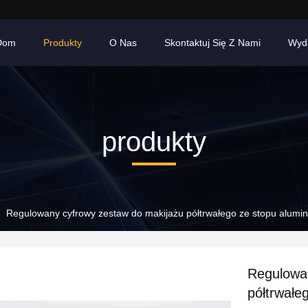
Dom
Produkty
O Nas
Skontaktuj Się Z Nami
Wyd
produkty
Regulowany cyfrowy zestaw do makijażu półtrwałego ze stopu alumi
Regulowa
półtrwałe