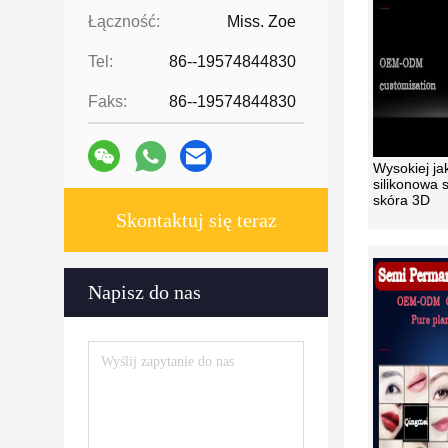
Łączność:
Miss. Zoe
Tel:
86--19574844830
Faks:
86--19574844830
Wysokiej ja
silikonowa 
skóra 3D
Skontaktuj się teraz
Napisz do nas