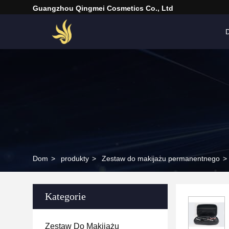
Guangzhou Qingmei Cosmetics Co., Ltd
Dom
>
produkty
>
Zestaw do makijażu permanentnego
>
Kategorie
Zestaw Do Makijażu