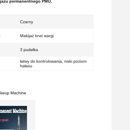
ijażu permanentnego PMU
,
Czarny
:
Makijaż brwi wargi
3 pudełka
łatwy do kontrolowania, niski poziom
hałasu
akeup Machine