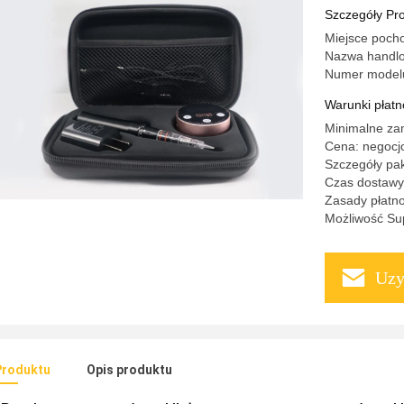
Szczegóły Pr
Miejsce poch
Nazwa handl
Numer model
Warunki płatno
Minimalne za
Cena: negocj
Szczegóły pa
Czas dostawy:
Zasady płatno
Możliwość Sup
Uzy
Produktu
Opis produktu