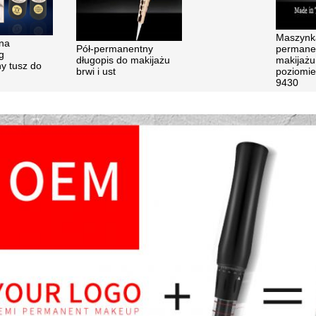
Maszynka
ina
Pół-permanentny
permane
g
długopis do makijażu
makijażu
y tusz do
brwi i ust
poziomie
9430