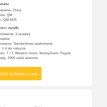
oduktu
odzenia: Chiny
owa: QM
u: QM-M25
ści i wysyłki
mówienie: 3 zestawy
owalne
kowania: Standardowe opakowanie
 1-4 dni robocze
ści: T / T, Western Union, MoneyGram, Paypal
ply: 2000 sztuk dziennie
skaj najlepszą cenę