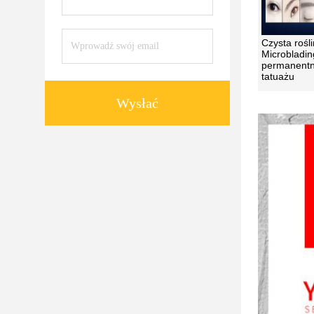
Czysta rośl
Microbladin
permanentn
tatuażu
Wysłać