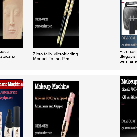
kości
Przenośn
Złota folia Microblading
sztuczna
długopis
Manual Tattoo Pen
permane