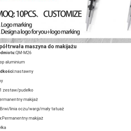
półtrwała maszyna do makijażu
dmiotu:
QM-M26
op aluminium
dkości:
nastawny
ny
1 zestaw/pudełko
ermanentny makijaż
Brwi/linia oczu/wargi/mały tatuaż
:
Permanentny makijaż
ełka