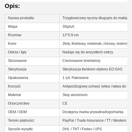
Opis:
Nazwa produktu
Trzygłowicowy ręczny długopis do makija
Waga
30g/szt.
Rozmiar
12*0.9 cm
Kolor
Złoty, fioletowy, niebieski, różowy, srebrny it
Ostrza / Igły
Nadaje się do wszystkich ostrzy
Stosowanie
Cieniowanie brwi/włosy
Sterylizacja
Sterylizacja tlenkiem etylenu EO GAS
Opakowania
1 szt. Pakowane
Korzyść
Antypoślizgowy uchwyt, lekka i łatwa do trz
Materiał
Stop aluminium
Orzecznictwo
CE
OEM / ODM
Dostępna marka prywatna/logo/marka
Termin płatności
PayPal / Trade Assurance / TT / Western 
Sposób wysyłki
DHL / TNT / Fedex / UPS