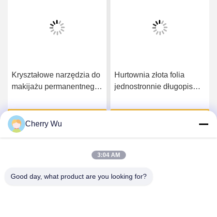
Kryształowe narzędzia do
Hurtownia złota folia
makijażu permanentnego
jednostronnie długopis
Microblading Tattoo Pen
kryształowy długopis do
do certyfikacji CE brwi
tatuażu brwi permanentny
Uzyskaj najlepszą cenę
Uzyskaj najlepszą cenę
ręczny pisak do tatuażu z
Cherry Wu
niską ceną
3:04 AM
Good day, what product are you looking for?
Guangzhou Qingmei Cosmetics Co., Ltd
qms03@tattoolashes.com