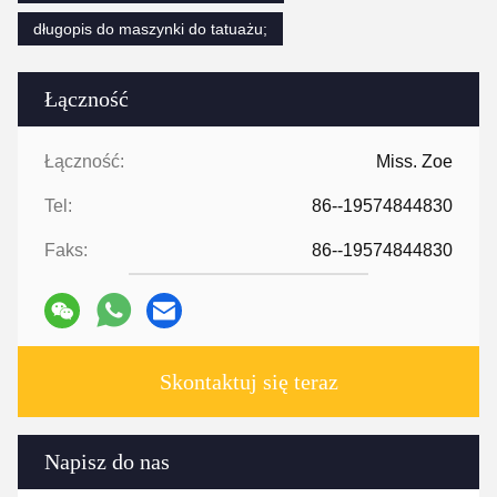
długopis do maszynki do tatuażu;
Łączność
Łączność:
Miss. Zoe
Tel:
86--19574844830
Faks:
86--19574844830
Skontaktuj się teraz
Napisz do nas