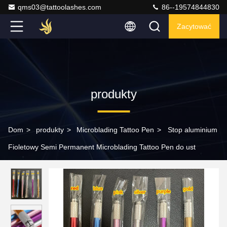
qms03@tattoolashes.com
86--19574844830
Zacytować
produkty
Dom
>
produkty
>
Microblading Tattoo Pen
>
Stop aluminium
Fioletowy Semi Permanent Microblading Tattoo Pen do ust