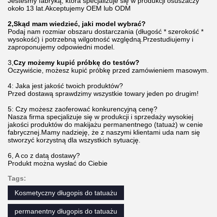
Jesteśmy fabryką, która specjalizuje się w produkcji osuszaczy
około 13 lat.Akceptujemy OEM lub ODM
2
,
Skąd mam wiedzieć, jaki model wybrać?
Podaj nam rozmiar obszaru dostarczania (długość * szerokość *
wysokość) i potrzebną wilgotność względną.Przestudiujemy i
zaproponujemy odpowiedni model.
3,
Czy możemy kupić próbkę do testów?
Oczywiście, możesz kupić próbkę przed zamówieniem masowym.
4: Jaka jest jakość twoich produktów?
Przed dostawą sprawdzimy wszystkie towary jeden po drugim!
5: Czy możesz zaoferować konkurencyjną cenę?
Nasza firma specjalizuje się w produkcji i sprzedaży wysokiej
jakości produktów do makijażu permanentnego (tatuaż) w cenie
fabrycznej.Mamy nadzieję, że z naszymi klientami uda nam się
stworzyć korzystną dla wszystkich sytuację.
6, A co z datą dostawy?
Produkt można wysłać do Ciebie
Tags:
Kosmetyczny długopis do tatuażu
permanentny długopis do tatuażu