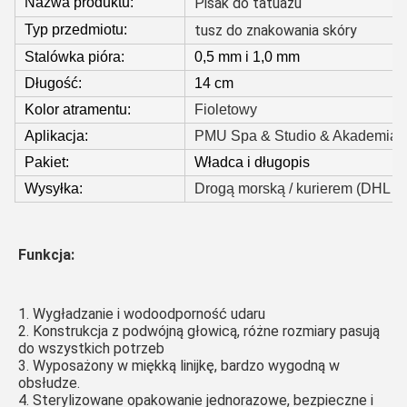
Nazwa produktu:
Pisak do tatuażu
Typ przedmiotu:
tusz do znakowania skóry
Stalówka pióra:
0,5 mm i 1,0 mm
Długość:
14 cm
Kolor atramentu:
Fioletowy
Aplikacja:
PMU Spa & Studio & Akademia
Pakiet:
Władca i długopis
Wysyłka:
Drogą morską / kurierem (DHL /
Funkcja:
1. Wygładzanie i wodoodporność udaru
2. Konstrukcja z podwójną głowicą, różne rozmiary pasują 
do wszystkich potrzeb
3. Wyposażony w miękką linijkę, bardzo wygodną w 
obsłudze.
4. Sterylizowane opakowanie jednorazowe, bezpieczne i 