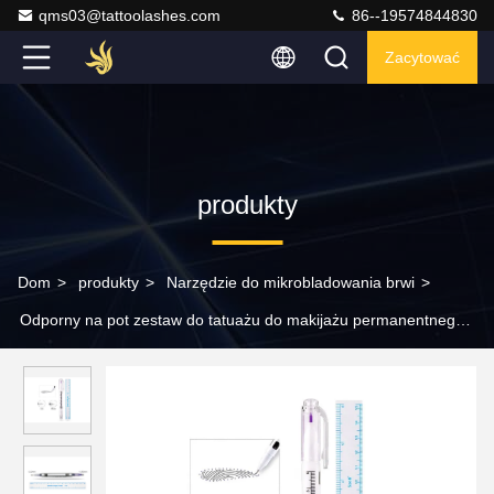
qms03@tattoolashes.com
86--19574844830
Zacytować
produkty
Dom
>
produkty
>
Narzędzie do mikrobladowania brwi
>
Odporny na pot zestaw do tatuażu do makijażu permanentnego
Double End Microblading Marker Pen Purpurowy atrament z
miękką linijką