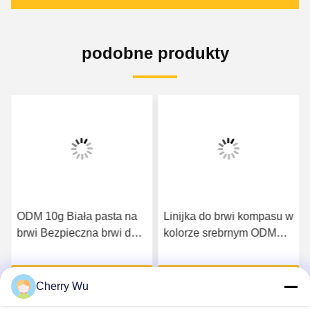
podobne produkty
ODM 10g Biała pasta na
Linijka do brwi kompasu w
brwi Bezpieczna brwi do
kolorze srebrnym ODM
mikrobladingu wargi
Regulowane dokładne
pozycjonowanie
Uzyskaj najlepszą cenę
Uzyskaj najlepszą cenę
Cherry Wu