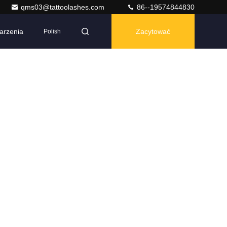
qms03@tattoolashes.com
86--19574844830
arzenia
Zacytować
Polish