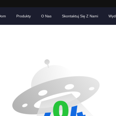
Dom
Produkty
O Nas
Skontaktuj Się Z Nami
Wyd