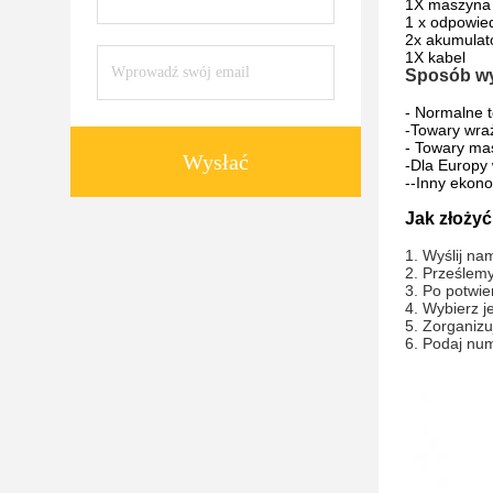
1X maszyna
1 x odpowied
2x akumulat
1X kabel
Sposób wy
- Normalne t
-Towary wra
- Towary ma
Wysłać
-Dla Europy
--Inny ekono
Jak złoży
1. Wyślij na
2. Prześlemy
3. Po potwie
4. Wybierz j
5. Zorganizu
6. Podaj num