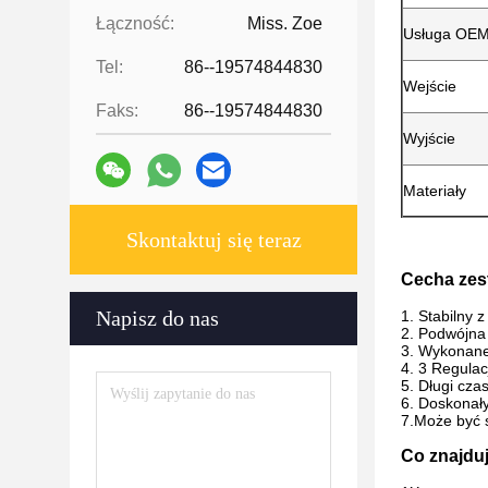
Łączność:
Miss. Zoe
Usługa OE
Tel:
86--19574844830
Wejście
Faks:
86--19574844830
Wyjście
Materiały
Skontaktuj się teraz
Cecha zes
Napisz do nas
1. Stabilny 
2. Podwójna
3. Wykonane
4. 3 Regulacj
5. Długi cza
6. Doskonały
7.
Może być s
Co znajdu