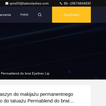
qms03@tattoolashes.com
86--19574844830
arzenia
Zacytować
Polish
Permablend do brwi Eyeliner Lip
aszyn do makijażu permanentnego
 do tatuażu Permablend do brwi