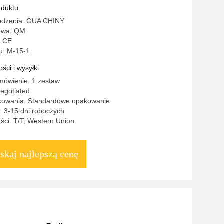
ip
oduktu
odzenia: GUA CHINY
owa: QM
: CE
u: M-15-1
ści i wysyłki
mówienie: 1 zestaw
egotiated
kowania: Standardowe opakowanie
: 3-15 dni roboczych
ści: T/T, Western Union
skaj najlepszą cenę