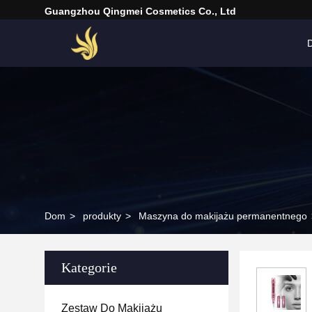
Guangzhou Qingmei Cosmetics Co., Ltd
Dom
>
produkty
>
Maszyna do makijażu permanentnego
Kategorie
Zestaw Do Makijażu