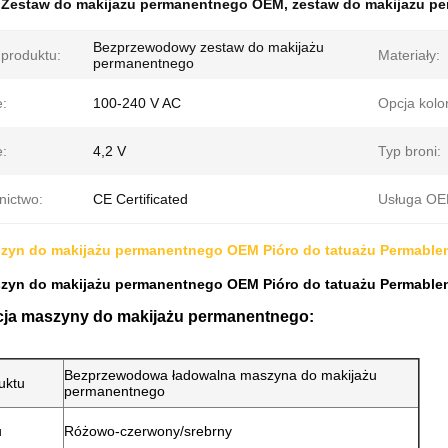
:
Zestaw do makijażu permanentnego OEM
,
zestaw do makijażu pe
Bezprzewodowy zestaw do makijażu
produktu:
Materiały:
permanentnego
e:
100-240 V AC
Opcja kolo
e:
4,2 V
Typ broni:
nictwo:
CE Certificated
Usługa O
zyn do makijażu permanentnego OEM Pióro do tatuażu Permablend
zyn do makijażu permanentnego OEM Pióro do tatuażu Permablend
cja maszyny do makijażu permanentnego:
Bezprzewodowa ładowalna maszyna do makijażu
uktu
permanentnego
u
Różowo-czerwony/srebrny