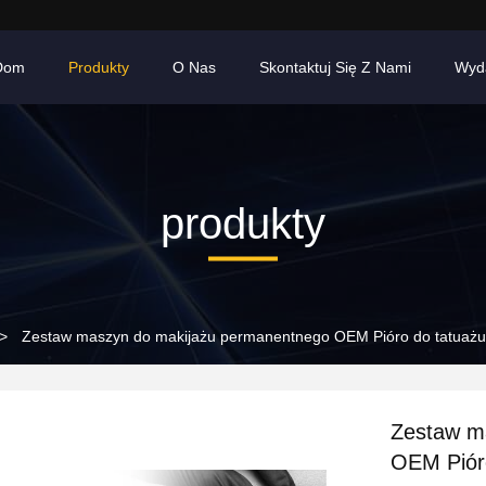
Dom
Produkty
O Nas
Skontaktuj Się Z Nami
Wyd
produkty
>
Zestaw maszyn do makijażu permanentnego OEM Pióro do tatuażu 
Zestaw m
OEM Pióro