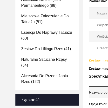
Podkreślić
Permanentnego
(88)
Nazwa 
Miejscowe Znieczulenie Do
Tatuażu
(51)
Wejści
Esencja Do Naprawy Tatuażu
Wejści
(60)
Orzecz
Zestaw Do Liftingu Rzęs
(41)
Naturalne Sztuczne Rzęsy
Zestaw mas
(34)
Zestaw mas
Akcesoria Do Przedłużania
Specyfika
Rzęs
(122)
Nazwa prod
Łączność
Opcja kolor