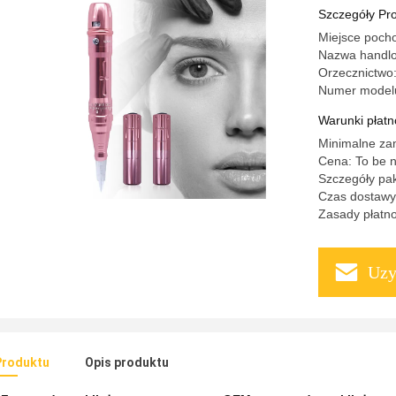
Eyeliner L
Szczegóły Pr
Miejsce poch
Nazwa handl
Orzecznictwo
Numer model
Warunki płatno
Minimalne za
Cena: To be n
Szczegóły pa
Czas dostawy
Zasady płatno
Uzy
Produktu
Opis produktu