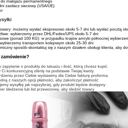
 do makijażu permanentnego
ni zasilacz sieciowy (USA/UE)
or
syłki
owary: możemy wysłać ekspresowo około 5-7 dni lub wysłać pocztą oko
żliwe: wybierzemy przez DHL/Fedex/UPS około 5-7 dni
sowe (ponad 100 KG): w przypadku krajów amryki północnej wybierzem
 wybierzemy transportem kolejowym około 25-30 dni
miczny sposób-skontaktuj się z naszym działem obsługi klienta, aby do
ć zamówienie?
m zapytanie o produkty do tatuażu i ilość, którą chcesz kupić.
 Ci konkurencyjną ofertę na podstawie Twojej kwoty.
rdzeniu przez Ciebie wystawimy dla Ciebie fakturę proforma.
edną z naszych opcji płatności, aby zakończyć płatność.
jemy wysyłkę jak najszybciej, gdy produkt będzie dostępny
er śledzenia lub list przewozowy, aby śledzić towary