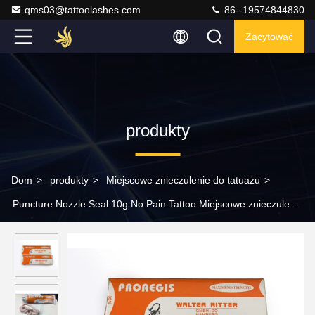
qms03@tattoolashes.com
86--19574844830
Zacytować
produkty
Dom
>
produkty
>
Miejscowe znieczulenie do tatuażu
>
Puncture Nozzle Seal 10g No Pain Tattoo Miejscowe znieczulenie
Bezbolesny krem ​​do znieczulenia