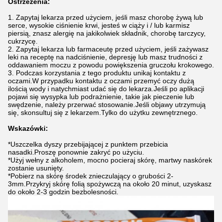
Ostrzeżenia:
1. Zapytaj lekarza przed użyciem, jeśli masz chorobę żywą lub
serce, wysokie ciśnienie krwi, jesteś w ciąży i / lub karmisz
piersią, znasz alergię na jakikolwiek składnik, chorobę tarczycy,
cukrzycę.
2. Zapytaj lekarza lub farmaceutę przed użyciem, jeśli zażywasz
leki na receptę na nadciśnienie, depresję lub masz trudności z
oddawaniem moczu z powodu powiększenia gruczołu krokowego.
3. Podczas korzystania z tego produktu unikaj kontaktu z
oczami.W przypadku kontaktu z oczami przemyć oczy dużą
ilością wody i natychmiast udać się do lekarza.Jeśli po aplikacji
pojawi się wysypka lub podrażnienie, takie jak pieczenie lub
swędzenie, należy przerwać stosowanie.Jeśli objawy utrzymują
się, skonsultuj się z lekarzem.Tylko do użytku zewnętrznego.
Wskazówki:
*Uszczelka dyszy przebijającej z punktem przebicia
nasadki.Proszę ponownie zakryć po użyciu.
*Użyj wełny z alkoholem, mocno pocieraj skórę, martwy naskórek
zostanie usunięty.
*Pobierz na skórę środek znieczulający o grubości 2-
3mm.Przykryj skórę folią spożywczą na około 20 minut, uzyskasz
do około 2-3 godzin bezbolesności.