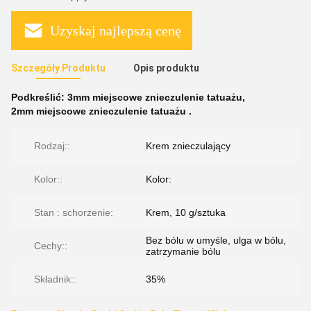
Uzyskaj najlepszą cenę
Szczegóły Produktu
Opis produktu
Podkreślić:
3mm miejscowe znieczulenie tatuażu
,
2mm miejscowe znieczulenie tatuażu .
Rodzaj::
Krem znieczulający
Kolor::
Kolor:
Stan : schorzenie:
Krem, 10 g/sztuka
Bez bólu w umyśle, ulga w bólu,
Cechy::
zatrzymanie bólu
Składnik::
35%