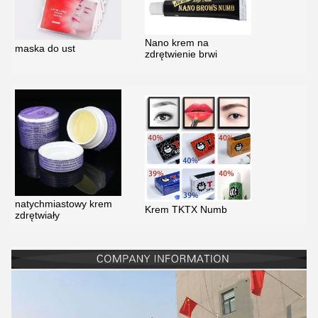
Nano krem ​​na
maska ​​do ust
zdrętwienie brwi
natychmiastowy krem ​​
Krem TKTX Numb
zdrętwiały