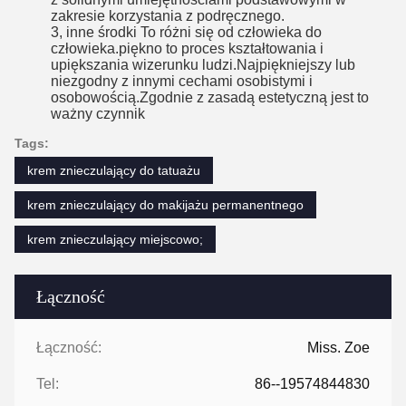
zakresie korzystania z podręcznego.
3, inne środki To różni się od człowieka do
człowieka.piękno to proces kształtowania i
upiększania wizerunku ludzi.Najpiękniejszy lub
niezgodny z innymi cechami osobistymi i
osobowością.Zgodnie z zasadą estetyczną jest to
ważny czynnik
Tags:
krem znieczulający do tatuażu
krem ​​znieczulający do makijażu permanentnego
krem ​​znieczulający miejscowo;
Łączność
Łączność:
Miss. Zoe
Tel:
86--19574844830