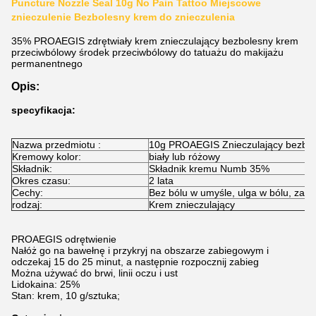
Puncture Nozzle Seal 10g No Pain Tattoo Miejscowe
znieczulenie Bezbolesny krem ​​do znieczulenia
35% PROAEGIS zdrętwiały krem ​​znieczulający bezbolesny krem ​​
przeciwbólowy środek przeciwbólowy do tatuażu do makijażu
permanentnego
Opis:
specyfikacja:
Nazwa przedmiotu :
10g PROAEGIS Znieczulający bezboles
Kremowy kolor:
biały lub różowy
Składnik:
Składnik kremu Numb 35%
Okres czasu:
2 lata
Cechy:
Bez bólu w umyśle, ulga w bólu, zatr
rodzaj:
Krem znieczulający
PROAEGIS odrętwienie
Nałóż go na bawełnę i przykryj na obszarze zabiegowym i
odczekaj 15 do 25 minut, a następnie rozpocznij zabieg
Można używać do brwi, linii oczu i ust
Lidokaina: 25%
Stan: krem, 10 g/sztuka;