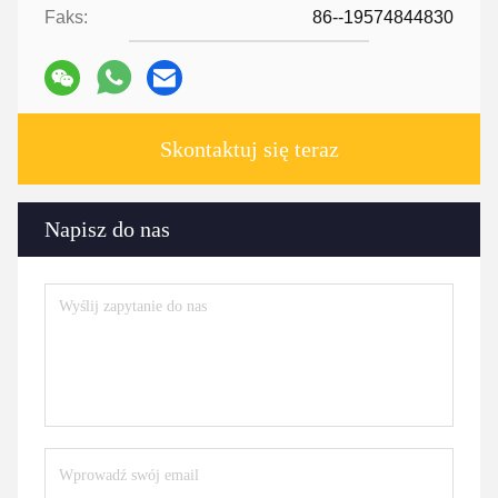
Faks:
86--19574844830
Skontaktuj się teraz
Napisz do nas