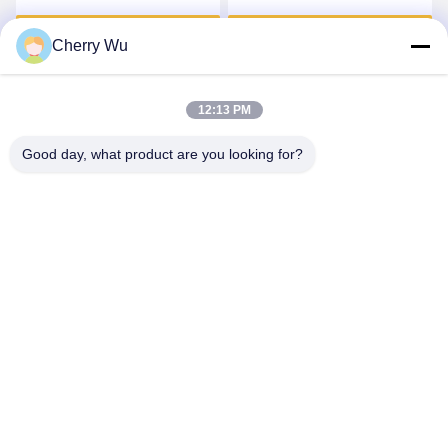
gwarancji
znieczulający Do brwi,
Uzyskaj najlepszą cenę
Uzyskaj najlepszą cenę
linii oczu, ust
Cherry Wu
12:13 PM
Good day, what product are you looking for?
Guangzhou Qingmei Cosmetics Co., Ltd
qms03@tattoolashes.com
86--19574844830
10-2728, (nr 50, Juyuan St., Shijing, dystrykt Baiyun),
Xinkai High-Tech Park, Baiyun, Guangzhou, CN
Chiny Dobra jakość Zestaw do makijażu permanentnego